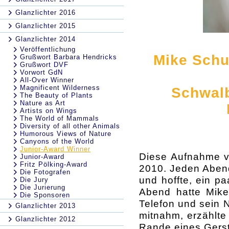
Glanzlichter 2016
Glanzlichter 2015
Glanzlichter 2014
Veröffentlichung
Mike Schu
Grußwort Barbara Hendricks
Grußwort DVF
Vorwort GdN
All-Over Winner
Magnificent Wilderness
Schwal
The Beauty of Plants
Nature as Art
Artists on Wings
The World of Mammals
Diversity of all other Animals
Humorous Views of Nature
Canyons of the World
Junior-Award Winner
Diese Aufnahme 
Junior-Award
Fritz Pölking-Award
2010. Jeden Abend
Die Fotografen
und hoffte, ein p
Die Jury
Die Jurierung
Abend hatte Mike 
Die Sponsoren
Telefon und sein N
Glanzlichter 2013
mitnahm, erzählte
Glanzlichter 2012
Rande eines Gerst