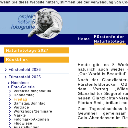
Wenn Sie diese Website nutzen, stimmen Sie der Verwendung von Co
Fürstenfelder
Home
Naturfototage
Naturfototage 2027
Rückblick
Heute gibt es 8 Work
natürlich auch wieder 
Fürstenfeld 2026
„Our World is Beautiful“
Fürstenfeld 2025
Nach der Glanzlichter
Nachlese
Fürstenfeldbrucker O
Foto-Galerie
dem Vortrag „Wilde
Veranstaltungsforum
Glanzlichter-Siegereh
Donnerstag
neuen Glanzlichter-Vera
Freitag
Florian Smit, brillant mo
Samstag/Sonntag
Vorträge
Zum Tagesabschluss fei
Workshops/Seminare
Gewinner gemeinsam
Märkte
Gala-Abendessen im Res
Fotomarkt-Aktionen
Flugwiese
Ausstellungen