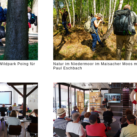
 Wildpark Poing für
Natur im Niedermoor im Maisacher Moos m
Paul Eschbach