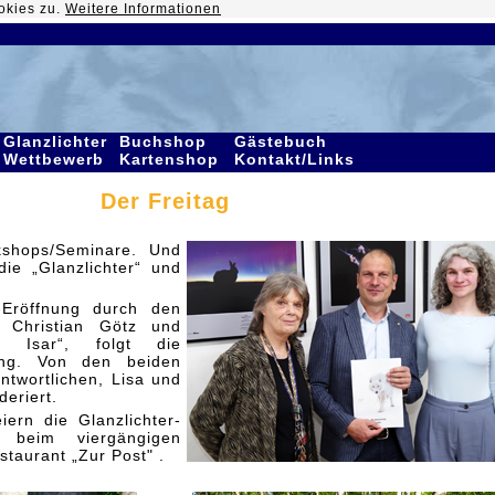
okies zu.
Weitere Informationen
Glanzlichter
Buchshop
Gästebuch
Wettbewerb
Kartenshop
Kontakt/Links
Der Freitag
shops/Seminare. Und
die „Glanzlichter“ und
.
-Eröffnung durch den
B Christian Götz und
 Isar“, folgt die
rung. Von den beiden
ntwortlichen, Lisa und
deriert.
ern die Glanzlichter-
 beim viergängigen
taurant „Zur Post" .