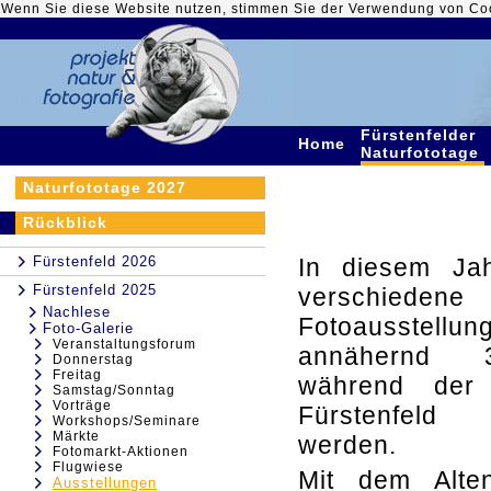
Wenn Sie diese Website nutzen, stimmen Sie der Verwendung von Co
Fürstenfelder
Home
Naturfototage
Naturfototage 2027
Rückblick
Fürstenfeld 2026
In diesem Ja
Fürstenfeld 2025
verschiedene
Nachlese
Fotoausste
Foto-Galerie
Veranstaltungsforum
annähernd 
Donnerstag
Freitag
während der 
Samstag/Sonntag
Vorträge
Fürstenfeld
Workshops/Seminare
Märkte
werden.
Fotomarkt-Aktionen
Flugwiese
Mit dem Alt
Ausstellungen