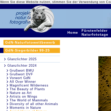
Wenn Sie diese Website nutzen, stimmen Sie der Verwendung von Co
Fürstenfelder
Home
Naturfototage
GdN-Naturfotowettbewerb
GdN-Siegerbilder 99-25
Glanzlichter 2025
Glanzlichter 2024
Grußwort BMU
Grußwort DVF
Vorwort GdN
All Over Winner
Magnificent Wilderness
The Beauty of Plants
Nature as Art
Artists on Wings
The World of Mammals
Diversity of all other Animals
Moments in Nature