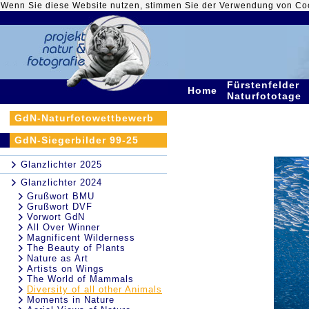
Wenn Sie diese Website nutzen, stimmen Sie der Verwendung von Co
Fürstenfelder
Home
Naturfototage
GdN-Naturfotowettbewerb
GdN-Siegerbilder 99-25
Glanzlichter 2025
Glanzlichter 2024
Grußwort BMU
Grußwort DVF
Vorwort GdN
All Over Winner
Magnificent Wilderness
The Beauty of Plants
Nature as Art
Artists on Wings
The World of Mammals
Diversity of all other Animals
Moments in Nature