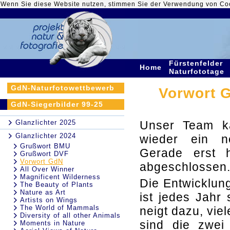
Wenn Sie diese Website nutzen, stimmen Sie der Verwendung von Co
Fürstenfelder
Home
Naturfototage
GdN-Naturfotowettbewerb
Vorwort G
GdN-Siegerbilder 99-25
Glanzlichter 2025
Unser Team k
Glanzlichter 2024
wieder ein n
Grußwort BMU
Gerade erst h
Grußwort DVF
Vorwort GdN
abgeschlossen
All Over Winner
Magnificent Wilderness
Die Entwicklun
The Beauty of Plants
Nature as Art
ist jedes Jahr
Artists on Wings
The World of Mammals
neigt dazu, vie
Diversity of all other Animals
sind die zwei
Moments in Nature