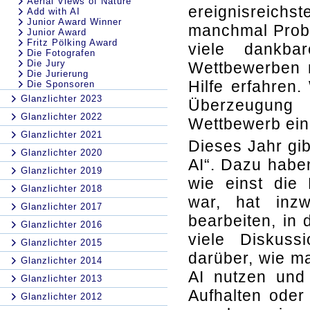
Aerial Views of Nature
ereignisreich
Add with AI
Junior Award Winner
manchmal Prob
Junior Award
Fritz Pölking Award
viele dankba
Die Fotografen
Die Jury
Wettbewerben n
Die Jurierung
Hilfe erfahren
Die Sponsoren
Glanzlichter 2023
Überzeugung 
Glanzlichter 2022
Wettbewerb eing
Glanzlichter 2021
Dieses Jahr gib
Glanzlichter 2020
AI“. Dazu habe
Glanzlichter 2019
wie einst die
Glanzlichter 2018
war, hat inz
Glanzlichter 2017
bearbeiten, in 
Glanzlichter 2016
viele Diskus
Glanzlichter 2015
darüber, wie ma
Glanzlichter 2014
AI nutzen und 
Glanzlichter 2013
Aufhalten oder
Glanzlichter 2012