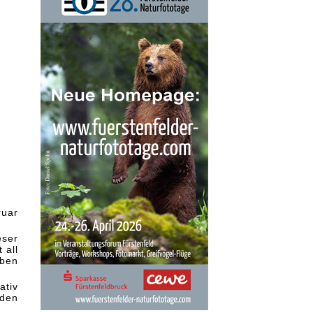
ruar
eser
 all
lben
ativ
 den