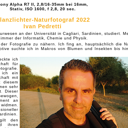
ony Alpha R7 II, 2,8/16-35mm bei 16mm,
Stativ, ISO 1600, f 2,8, 20 sec.
lanzlichter-Naturfotograf 2022
Ivan Pedretti
rwesen an der Universität in Cagliari, Sardinien, studiert. M
 immer der Informatik, Chemie und Physik.
der Fotografie zu nähern. Ich fing an, hauptsächlich die N
tive suchte ich in Makros von Blumen und Insekten bis hi
eckte ich
haft für
tografie.
 ich ein
haft mit
t diesem
inen sehr
t. Dieser
bewogen,
ment an
 widmen.
oneller
ardinien.
ilt den
d ihren