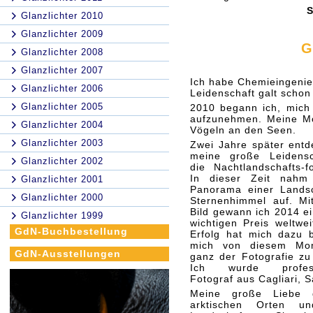
S
Glanzlichter 2010
Glanzlichter 2009
G
Glanzlichter 2008
Glanzlichter 2007
Ich habe Chemieingenieu
Glanzlichter 2006
Leidenschaft galt schon
Glanzlichter 2005
2010 begann ich, mich 
aufzunehmen. Meine Mo
Glanzlichter 2004
Vögeln an den Seen.
Glanzlichter 2003
Zwei Jahre später entd
meine große Leidensc
Glanzlichter 2002
die Nachtlandschafts-fo
In dieser Zeit nahm
Glanzlichter 2001
Panorama einer Landsc
Glanzlichter 2000
Sternenhimmel auf. Mi
Bild gewann ich 2014 e
Glanzlichter 1999
wichtigen Preis weltwei
GdN-Buchbestellung
Erfolg hat mich dazu 
mich von diesem Mo
GdN-Ausstellungen
ganz der Fotografie zu
Ich wurde professi
Fotograf aus Cagliari, S
Meine große Liebe g
arktischen Orten un