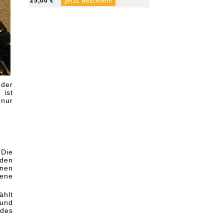
25,00 €
der
 ist
 nur
 Die
rden
enen
gene
ählt
 und
 des