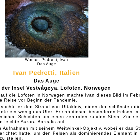
Winner: Pedretti, Ivan
Das Auge
Ivan Pedretti, Italien
Das Auge
 der Insel Vestvågøya, Lofoten, Norwegen
 auf die Lofoten in Norwegen machte Ivan dieses Bild im Feb
te Reise vor Beginn der Pandemie.
suchte er den Strand von Uttakleiv, einen der schönsten di
ete ein wenig das Ufer. Er sah diesen besonderen Felsen mit
nlichen Schichten um einen zentralen runden Stein. Zur se
 leichte Aurora Borealis auf.
 Aufnahmen mit seinem Weitwinkel-Objektiv, wobei er das St
erichtet hatte, um den Felsen als dominierendes Element in
zu stellen.