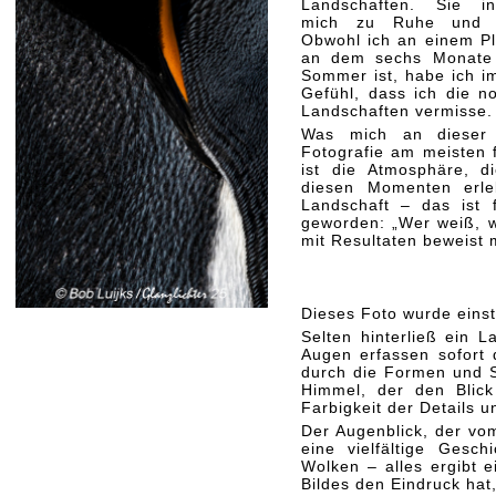
Landschaften. Sie ins
mich zu Ruhe und F
Obwohl ich an einem Pl
an dem sechs Monate
Sommer ist, habe ich i
Gefühl, dass ich die n
Landschaften vermisse.
Was mich an dieser 
Fotografie am meisten f
ist die Atmosphäre, di
diesen Momenten erle
Landschaft – das ist 
geworden: „Wer weiß, wi
mit Resultaten beweist 
Dieses Foto wurde eins
Selten hinterließ ein L
Augen erfassen sofort
durch die Formen und S
Himmel, der den Blick
Farbigkeit der Details 
Der Augenblick, der vom
eine vielfältige Gesch
Wolken – alles ergibt 
Bildes den Eindruck hat,