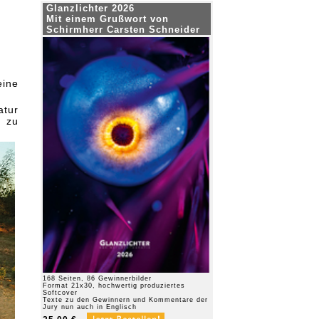
Glanzlichter 2026
Mit einem Grußwort von
Schirmherr Carsten Schneider
eine
atur
n zu
168 Seiten, 86 Gewinnerbilder
Format 21x30, hochwertig produziertes
Softcover
Texte zu den Gewinnern und Kommentare der
Jury nun auch in Englisch