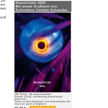
24.
Glanzlichter 2026
zen,
Mit einem Grußwort von
eses
Schirmherr Carsten Schneider
ruck
168 Seiten, 86 Gewinnerbilder
Format 21x30, hochwertig produziertes
Softcover
Texte zu den Gewinnern und Kommentare der
Jury nun auch in Englisch