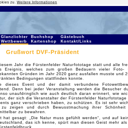
okies zu.
Weitere Informationen
Glanzlichter
Buchshop
Gästebuch
Wettbewerb
Kartenshop
Kontakt/Links
Grußwort DVF-Präsident
iesem Jahr die Fürstenfelder Naturfototage statt und alle fr
es Ereignis, welches zum großen Bedauern vieler Foto-
ekannten Gründen im Jahr 2020 ganz ausfallen musste und 
ränkten Bedingungen stattfinden konnte.
e dieses Event und der damit verbundene Fotowettbew
utend. Denn bei jeder Veranstaltung werden die Besucher d
nso unaufdringlich wie auch deutlich daran erinnert, wie wic
atur, der sich die Veranstalter der Fürstenfelder Naturfototage 
nts ganz verschrieben haben, zu schützen. Es ist sehr wich
ur zu zeigen und durch Bewusstmachung ihrer Schönheit
mittelbar zu bewahren.
 hat gesagt: „Die Natur muss gefühlt werden“, und auf ke
eutschland, das ich kenne, spürt man diesen Geist mehr als
ürstenfeldbruck.