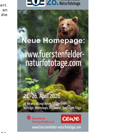
ert.
, an
 die