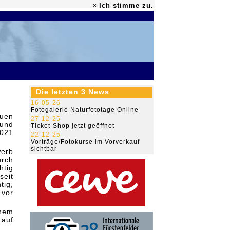
Ich stimme zu.
×
79.480.783
Die letzten 3 News
16-05-26
Fotogalerie Naturfototage Online
euen
27-12-25
 und
Ticket-Shop jetzt geöffnet
2021
22-12-25
Vorträge/Fotokurse im Vorverkauf
sichtbar
erb
urch
htig
seit
tig,
 vor
inem
 auf