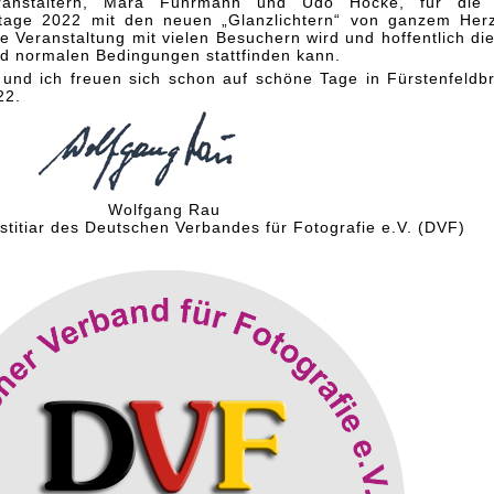
anstaltern, Mara Fuhrmann und Udo Höcke, für die 
totage 2022 mit den neuen „Glanzlichtern“ von ganzem Her
he Veranstaltung mit vielen Besuchern wird und hoffentlich di
nd normalen Bedingungen stattfinden kann.
 und ich freuen sich schon auf schöne Tage in Fürstenfeldb
22.
Wolfgang Rau
stitiar des Deutschen Verbandes für Fotografie e.V. (DVF)