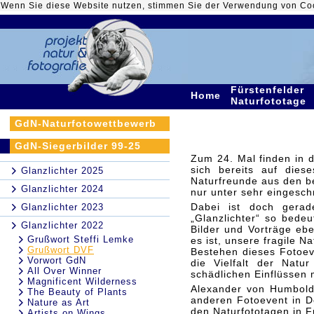
Wenn Sie diese Website nutzen, stimmen Sie der Verwendung von Co
Fürstenfelder
Home
Naturfototage
GdN-Naturfotowettbewerb
GdN-Siegerbilder 99-25
Zum 24. Mal finden in d
sich bereits auf dies
Glanzlichter 2025
Naturfreunde aus den b
Glanzlichter 2024
nur unter sehr eingesch
Dabei ist doch gerad
Glanzlichter 2023
„Glanzlichter“ so bede
Glanzlichter 2022
Bilder und Vorträge ebe
Grußwort Steffi Lemke
es ist, unsere fragile N
Grußwort DVF
Bestehen dieses Fotoeve
Vorwort GdN
die Vielfalt der Nat
All Over Winner
schädlichen Einflüssen 
Magnificent Wilderness
Alexander von Humboldt
The Beauty of Plants
anderen Fotoevent in D
Nature as Art
den Naturfototagen in F
Artists on Wings