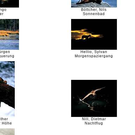
Ingo
Böttcher, Nils
er
Sonnenbad
Jürgen
Hellio, Sylvan
querung
Morgenspaziergang
sther
Nill, Dietmar
r Höhe
Nachtflug