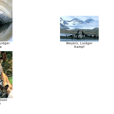
uidger
Weyers, Luidger
a
Kampf
 Sven
e