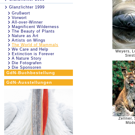
Glanzlichter 1999
Grußwort
Vorwort
All-over-Winner
Magnificent Wilderness
The Beauty of Plants
Nature as Art
Artists on Wings
The World of Mammals
We Care and Help
Weyers, L
Extinction is Forever
Siest
A Nature Story
Die Fotografen
Die Sponsoren
GdN-Buchbestellung
GdN-Ausstellungen
Zellner,
Müd