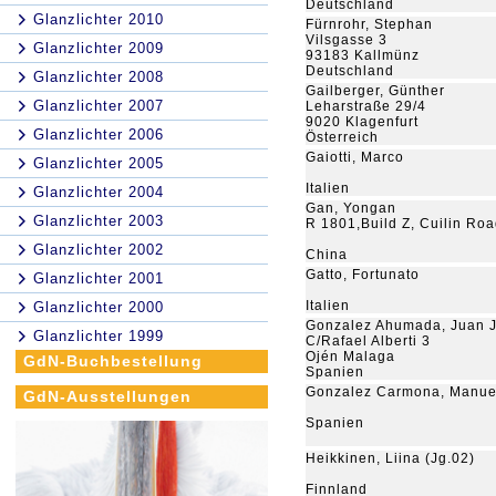
Deutschland
Glanzlichter 2010
Fürnrohr, Stephan
Vilsgasse 3
Glanzlichter 2009
93183 Kallmünz
Deutschland
Glanzlichter 2008
Gailberger, Günther
Glanzlichter 2007
Leharstraße 29/4
9020 Klagenfurt
Glanzlichter 2006
Österreich
Gaiotti, Marco
Glanzlichter 2005
Italien
Glanzlichter 2004
Gan, Yongan
Glanzlichter 2003
R 1801,Build Z, Cuilin Ro
Glanzlichter 2002
China
Gatto, Fortunato
Glanzlichter 2001
Italien
Glanzlichter 2000
Gonzalez Ahumada, Juan 
Glanzlichter 1999
C/Rafael Alberti 3
Ojén Malaga
GdN-Buchbestellung
Spanien
Gonzalez Carmona, Manue
GdN-Ausstellungen
Spanien
Heikkinen, Liina (Jg.02)
Finnland