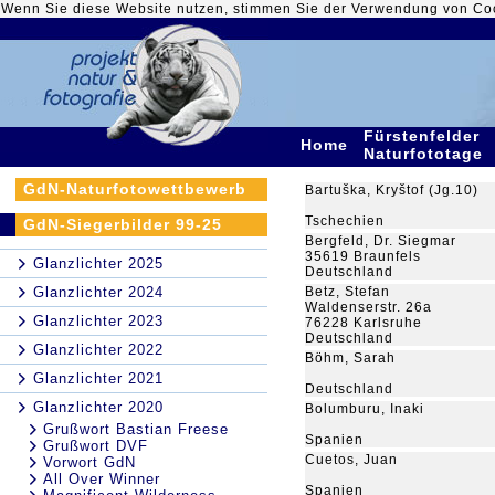
Wenn Sie diese Website nutzen, stimmen Sie der Verwendung von Co
Fürstenfelder
Home
Naturfototage
GdN-Naturfotowettbewerb
Bartuška, Kryštof (Jg.10)
Tschechien
GdN-Siegerbilder 99-25
Bergfeld, Dr. Siegmar
35619 Braunfels
Glanzlichter 2025
Deutschland
Glanzlichter 2024
Betz, Stefan
Waldenserstr. 26a
Glanzlichter 2023
76228 Karlsruhe
Deutschland
Glanzlichter 2022
Böhm, Sarah
Glanzlichter 2021
Deutschland
Glanzlichter 2020
Bolumburu, Inaki
Grußwort Bastian Freese
Spanien
Grußwort DVF
Cuetos, Juan
Vorwort GdN
All Over Winner
Spanien