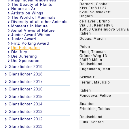
Magnificent Wilderness
Daroczi, Csaba
The Beauty of Plants
Kiss Ernö U 27
Nature as Art
6230 Soltvadkert
Artists on Wings
Ungarn
The World of Mammals
de Faveri, Bruno
Diversity of all other Animals
Via J.F. Kennedy 8
Moments in Nature
15053 Castelnuovo Scrivia
Aerial Views of Nature
Italien
Junior Award Winner
Dobas, Marcin
Junior Award
Fritz Pölking Award
Polen
Die Fotografen
Die Jury
Ebelt, Thomas
Grüner Weg 13
Die Jurierung
23879 Mölln
Die Sponsoren
Deutschland
Glanzlichter 2019
Engelmann, Matt
Glanzlichter 2018
Schweiz
Glanzlichter 2017
Ferrari, Maurizio
Glanzlichter 2016
Italien
Foncueva, Felipe
Glanzlichter 2015
Spanien
Glanzlichter 2014
Friedrich, Tobias
Glanzlichter 2013
Deutschland
Glanzlichter 2012
Funk, Konrad
Glanzlichter 2011