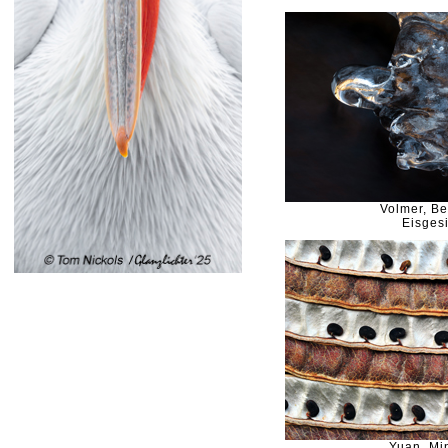
Volmer, B
Eisgesi
Yuan, Mi