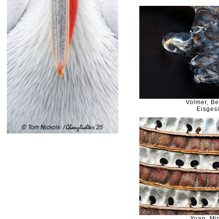
Volmer, B
Eisgesi
Yuan, Mi