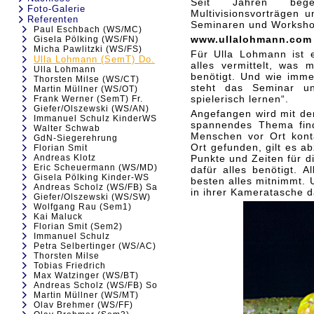
Seit Jahren bege
Foto-Galerie
Multivisionsvorträgen 
Referenten
Seminaren und Workshop
Paul Eschbach (WS/MC)
www.ullalohmann.com
Gisela Pölking (WS/FN)
Micha Pawlitzki (WS/FS)
Für Ulla Lohmann ist e
Ulla Lohmann (SemT) Do.
alles vermittelt, was 
Ulla Lohmann
benötigt. Und wie imme
Thorsten Milse (WS/CT)
steht das Seminar u
Martin Müllner (WS/OT)
spielerisch lernen“.
Frank Werner (SemT) Fr.
Giefer/Olszewski (WS/AN)
Angefangen wird mit de
Immanuel Schulz KinderWS
spannendes Thema find
Walter Schwab
Menschen vor Ort kont
GdN-Siegerehrung
Ort gefunden, gilt es a
Florian Smit
Andreas Klotz
Punkte und Zeiten für 
Eric Scheuermann (WS/MD)
dafür alles benötigt. 
Gisela Pölking Kinder-WS
besten alles mitnimmt. 
Andreas Scholz (WS/FB) Sa
in ihrer Kameratasche d
Giefer/Olszewski (WS/SW)
Wolfgang Rau (Sem1)
Kai Maluck
Florian Smit (Sem2)
Immanuel Schulz
Petra Selbertinger (WS/AC)
Thorsten Milse
Tobias Friedrich
Max Watzinger (WS/BT)
Andreas Scholz (WS/FB) So
Martin Müllner (WS/MT)
Olav Brehmer (WS/FF)