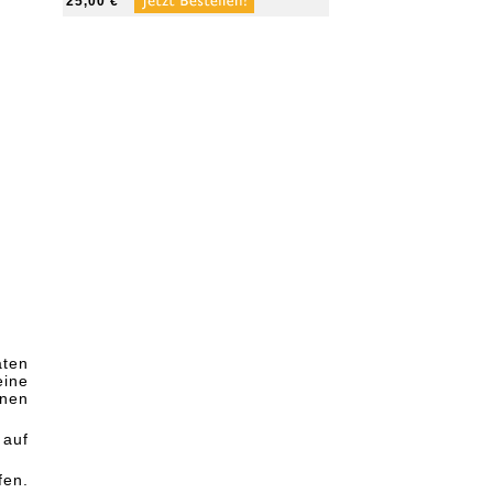
25,00 €
aten
eine
enen
 auf
fen.