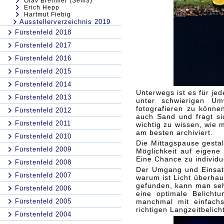
Olav Brehmer (Sem3)
Erich Hepp
Hartmut Fiebig
Ausstellerverzeichnis 2019
Fürstenfeld 2018
Fürstenfeld 2017
Fürstenfeld 2016
Fürstenfeld 2015
Fürstenfeld 2014
Unterwegs ist es für je
Fürstenfeld 2013
unter schwierigen Um
fotografieren zu können
Fürstenfeld 2012
auch Sand und fragt si
Fürstenfeld 2011
wichtig zu wissen, wie 
am besten archiviert.
Fürstenfeld 2010
Die Mittagspause gestal
Fürstenfeld 2009
Möglichkeit auf eigen
Eine Chance zu indivi
Fürstenfeld 2008
Der Umgang und Einsatz
Fürstenfeld 2007
warum ist Licht überhau
gefunden, kann man sehr
Fürstenfeld 2006
eine optimale Belichtu
Fürstenfeld 2005
manchmal mit einfachs
richtigen Langzeitbeli
Fürstenfeld 2004