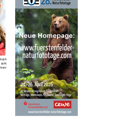
 man
e am
mmer