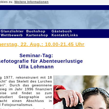
okies zu.
Weitere Informationen
Glanzlichter
Buchshop
Gästebuch
Wettbewerb
Kartenshop
Kontakt/Links
erstag, 22. Aug.: 10.00-21.45 Uhr
Seminar-Tag:
sefotografie für Abenteuerlustige
Ulla Lohmann
 1977, rekonstruiert mit 18
cht“ das Skelett des Lurches
seri“. Durch das gewonnene
ieg im Jahr 1996 finanziert
reise und findet so zum
studiert Geographie und
acht einen Abschluss in
Fotojournalismus.