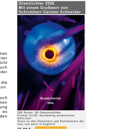
Glanzlichter 2026
Mit einem Grußwort von
Schirmherr Carsten Schneider
 man
ter
icht
auch
lder
 die
ann.
doch
onen
zung
t es
168 Seiten, 86 Gewinnerbilder
 den
Format 21x30, hochwertig produziertes
Softcover
Texte zu den Gewinnern und Kommentare der
Jury nun auch in Englisch