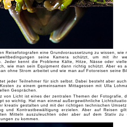
den Reisefotografen eine Grundvoraussetzung zu wissen, wie
weltbedingungen seine Kamera schützt, um mit ihr wei
. Jeder kennt die Probleme Kälte, Hitze, Nässe oder vielle
ch, wie man sein Equipment dann richtig schützt. Aber es 
man ohne Strom arbeitet und wie man auf Fotoreisen seine Bi
tet jeder Teilnehmer für sich selbst. Dabei besteht aber auch
e Kosten zu einem gemeinsamen Mittagessen mit Ulla Lohm
duellen Gesprächen.
 von Licht ist eines der zentralen Themen der Fotografie, 
pt so wichtig. Hat man einmal außergewöhnliche Lichtsituati
 kreativ gestalten und mit der richtigen technischen Umset
ng und Kontrastbewältigung erzielen. Aber auf Reisen gil
ten Mitteln auszuleuchten oder aber auf dem Stativ zu
chtungen zu kommen.