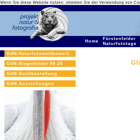
Wenn Sie diese Website nutzen, stimmen Sie der Verwendung von Co
Fürstenfelder
Home
Naturfototage
GdN-Naturfotowettbewerb
Gl
GdN-Siegerbilder 99-25
GdN-Buchbestellung
GdN-Ausstellungen