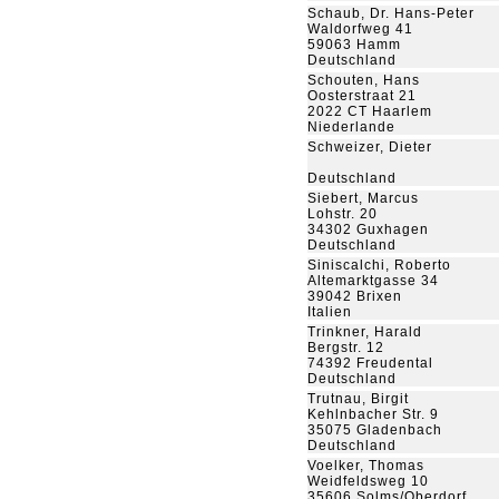
Schaub, Dr. Hans-Peter
Waldorfweg 41
59063 Hamm
Deutschland
Schouten, Hans
Oosterstraat 21
2022 CT Haarlem
Niederlande
Schweizer, Dieter
Deutschland
Siebert, Marcus
Lohstr. 20
34302 Guxhagen
Deutschland
Siniscalchi, Roberto
Altemarktgasse 34
39042 Brixen
Italien
Trinkner, Harald
Bergstr. 12
74392 Freudental
Deutschland
Trutnau, Birgit
Kehlnbacher Str. 9
35075 Gladenbach
Deutschland
Voelker, Thomas
Weidfeldsweg 10
35606 Solms/Oberdorf