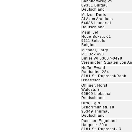
Bahnhofsweg 29
89331 Burgau
Deutschland
Melzer, Doris
Al Azim Arabians
64686 Lautertal
Deutschland
Meul, Jef
Hoge Bokstr. 61
9111 Belsele
Belgien
Michael, Larry
P.O.Box 498
Butler WI 53007-0498
Vereinigten Staaten von A
Neffe, Ewald
Raaballee 284
8181 St. Ruprecht/Raab
Österreich
Ohliger, Horst
Waldstr. 3
66909 Liebsthal
Deutschland
Orth, Egid
Schorrmühlstr. 18
95349 Thurnau
Deutschland
Pammer, Engelbert
Hauptstr. 20 a
8181 St. Ruprecht / R.