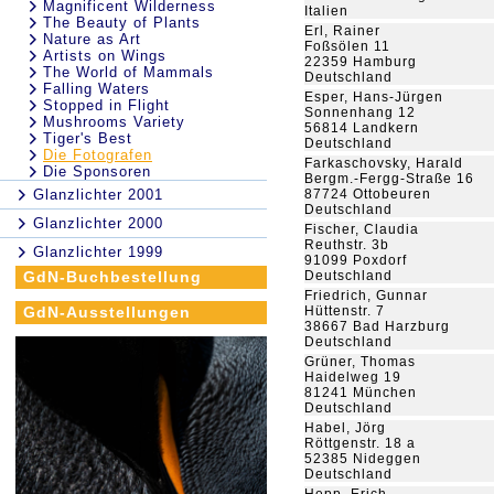
Magnificent Wilderness
Italien
The Beauty of Plants
Erl, Rainer
Nature as Art
Foßsölen 11
Artists on Wings
22359 Hamburg
The World of Mammals
Deutschland
Falling Waters
Esper, Hans-Jürgen
Stopped in Flight
Sonnenhang 12
Mushrooms Variety
56814 Landkern
Tiger's Best
Deutschland
Die Fotografen
Farkaschovsky, Harald
Die Sponsoren
Bergm.-Fergg-Straße 16
Glanzlichter 2001
87724 Ottobeuren
Deutschland
Glanzlichter 2000
Fischer, Claudia
Reuthstr. 3b
Glanzlichter 1999
91099 Poxdorf
GdN-Buchbestellung
Deutschland
Friedrich, Gunnar
GdN-Ausstellungen
Hüttenstr. 7
38667 Bad Harzburg
Deutschland
Grüner, Thomas
Haidelweg 19
81241 München
Deutschland
Habel, Jörg
Röttgenstr. 18 a
52385 Nideggen
Deutschland