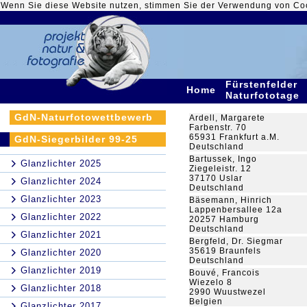
Wenn Sie diese Website nutzen, stimmen Sie der Verwendung von Co
Fürstenfelder
Home
Naturfototage
GdN-Naturfotowettbewerb
Ardell, Margarete
Farbenstr. 70
65931 Frankfurt a.M.
GdN-Siegerbilder 99-25
Deutschland
Bartussek, Ingo
Glanzlichter 2025
Ziegeleistr. 12
37170 Uslar
Glanzlichter 2024
Deutschland
Glanzlichter 2023
Bäsemann, Hinrich
Lappenbersallee 12a
Glanzlichter 2022
20257 Hamburg
Deutschland
Glanzlichter 2021
Bergfeld, Dr. Siegmar
35619 Braunfels
Glanzlichter 2020
Deutschland
Glanzlichter 2019
Bouvé, Francois
Wiezelo 8
Glanzlichter 2018
2990 Wuustwezel
Belgien
Glanzlichter 2017