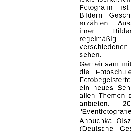
Fotografin is
Bildern Gesch
erzählen. Aus
ihrer Bild
regelmä
verschiedenen
sehen.
Gemeinsam mit 
die Fotoschul
Fotobegeisterte
ein neues Sehe
allen Themen d
anbieten. 
"Eventfotografi
Anouchka Olsz
(Deutsche Ges