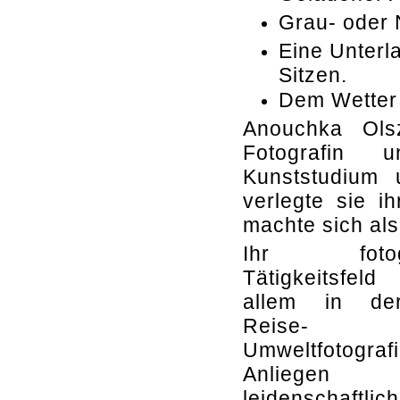
Grau- oder ND
Eine Unterl
Sitzen.
Dem Wetter 
Anouchka Ols
Fotografin 
Kunststudium
verlegte sie i
machte sich als
Ihr fotogr
Tätigkeitsfeld
allem in der
Reise-
Umweltfotogr
Anliege
leidenschaftlic