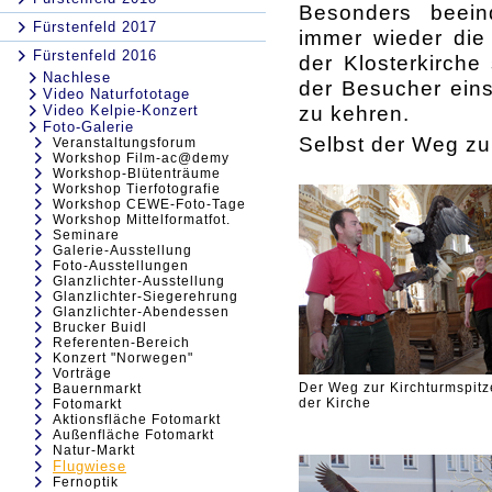
Besonders beein
Fürstenfeld 2017
immer wieder die 
Fürstenfeld 2016
der Klosterkirche
Nachlese
der Besucher ein
Video Naturfototage
zu kehren.
Video Kelpie-Konzert
Foto-Galerie
Selbst der Weg zur
Veranstaltungsforum
Workshop Film-ac@demy
Workshop-Blütenträume
Workshop Tierfotografie
Workshop CEWE-Foto-Tage
Workshop Mittelformatfot.
Seminare
Galerie-Ausstellung
Foto-Ausstellungen
Glanzlichter-Ausstellung
Glanzlichter-Siegerehrung
Glanzlichter-Abendessen
Brucker Buidl
Referenten-Bereich
Konzert "Norwegen"
Vorträge
Der Weg zur Kirchturmspitze
Bauernmarkt
der Kirche
Fotomarkt
Aktionsfläche Fotomarkt
Außenfläche Fotomarkt
Natur-Markt
Flugwiese
Fernoptik