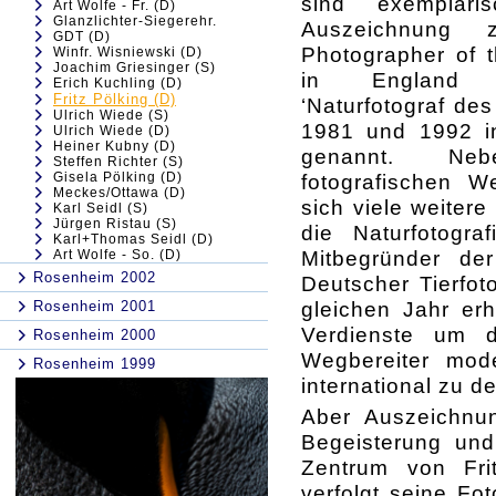
sind exemplari
Art Wolfe - Fr. (D)
Glanzlichter-Siegerehr.
Auszeichnung z
GDT (D)
Photographer of 
Winfr. Wisniewski (D)
Joachim Griesinger (S)
in England
Erich Kuchling (D)
Fritz Pölking (D)
‘Naturfotograf de
Ulrich Wiede (S)
1981 und 1992 i
Ulrich Wiede (D)
Heiner Kubny (D)
genannt. Ne
Steffen Richter (S)
Gisela Pölking (D)
fotografischen W
Meckes/Ottawa (D)
sich viele weiter
Karl Seidl (S)
Jürgen Ristau (S)
die Naturfotogra
Karl+Thomas Seidl (D)
Mitbegründer der
Art Wolfe - So. (D)
Rosenheim 2002
Deutscher Tierfoto
gleichen Jahr erhi
Rosenheim 2001
Verdienste um di
Rosenheim 2000
Wegbereiter mode
Rosenheim 1999
international zu 
Aber Auszeichnun
Begeisterung und
Zentrum von Fri
verfolgt seine Fo