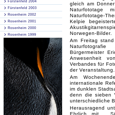
Fürstenfeld 2004
gleich am Donners
Fürstenfeld 2003
Naturfototage 
Rosenheim 2002
Naturfototage-Th
Kelpie begeister
Rosenheim 2001
Akustikgitarrensp
Rosenheim 2000
Norwegen-Bilder.
Rosenheim 1999
Am Freitag stand 
Naturfotografi
Bürgermeister Er
Anwesenheit vo
Verbandes für Foto
der Veranstaltung.
Am Wochenende 
internationale Re
im dunklen Stadtsa
denn die sieben 
unterschiedliche 
Herausragend unt
Ehrlich mit „S