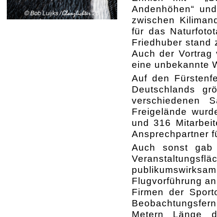
Andenhöhen“ und 
zwischen Kilimand
für das Naturfot
Friedhuber stand 
Auch der Vortrag 
eine unbekannte W
Auf den Fürstenf
Deutschlands grö
verschiedenen 
Freigelände wurd
und 316 Mitarbei
Ansprechpartner f
Auch sonst gab 
Veranstaltun
publikumswirks
Flugvorführung an
Firmen der Sporto
Beobachtungsfern
Metern Länge d