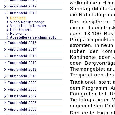
wolkenlosen Himm
Fürstenfeld 2017
Sonntag (Mutterta
Fürstenfeld 2016
die Naturfotografe
Nachlese
Das diesjährige
Video Naturfototage
Video Kelpie-Konzert
einem beeindruc
Foto-Galerie
dass 13.100 Bes
Referenten
Ausstellerverzeichnis 2016
Programmpunkten 
Fürstenfeld 2015
strömten. In neun
Fürstenfeld 2014
Höhen der Kontin
Fürstenfeld 2013
Kontinente oder k
oder Bergvorträ
Fürstenfeld 2012
Themengebiet an, 
Fürstenfeld 2011
Temperaturen des
Fürstenfeld 2010
Traditionell steh
Fürstenfeld 2009
dem Programm. A
Fürstenfeld 2008
Fotografen teil. 
Fürstenfeld 2007
Tierfotografie im
Fürstenfeld 2006
angemieteten Gärt
Fürstenfeld 2005
Das erste Highli