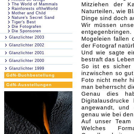
Mitziehen der Ka
The World of Mammals
Rainforests oftheWorld
Naturteilen, wie B
Mother and Child
Dinge sind doch a
Nature's Secret Sand
Tiger's Best
Wir müssen unse
Die Fotografen
entgegenbringen.
Die Sponsoren
Glanzlichter 2003
Mogeleien fallen 
der Fotograf natür
Glanzlichter 2002
Und wie sagte ei
Glanzlichter 2001
bestraft das Leben
Glanzlichter 2000
So ist es sicher
Glanzlichter 1999
inzwischen so gut
GdN-Buchbestellung
Foto nicht mehr h
GdN-Ausstellungen
man beherrscht die
Genau dies hab
Digitalausdrucke 
angewandt, und e
genau wie bei den 
Auf unser Team 
Welches For