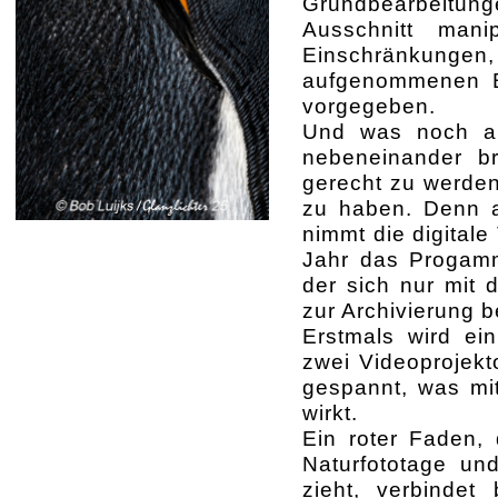
Grundbearbeitunge
Ausschnitt man
Einschränkunge
aufgenommenen B
vorgegeben.
Und was noch au
nebeneinander b
gerecht zu werden.
zu haben. Denn a
nimmt die digital
Jahr das Progamm
der sich nur mit 
zur Archivierung b
Erstmals wird ein
zwei Videoprojekt
gespannt, was mi
wirkt.
Ein roter Faden, 
Naturfototage und
zieht, verbindet