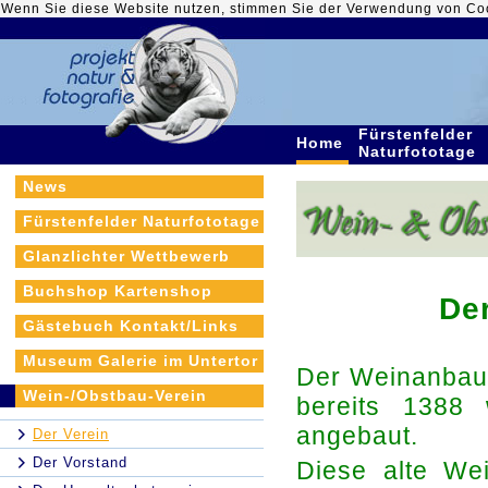
Wenn Sie diese Website nutzen, stimmen Sie der Verwendung von Co
Fürstenfelder
Home
Naturfototage
News
Fürstenfelder Naturfototage
Glanzlichter Wettbewerb
Buchshop Kartenshop
De
Gästebuch Kontakt/Links
Museum Galerie im Untertor
Der Weinanbau 
Wein-/Obstbau-Verein
bereits 1388
angebaut.
Der Verein
Der Vorstand
Diese alte Wei