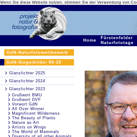
Wenn Sie diese Website nutzen, stimmen Sie der Verwendung von Co
Fürstenfelder
Home
Naturfototage
GdN-Naturfotowettbewerb
GdN-Siegerbilder 99-25
Glanzlichter 2025
Glanzlichter 2024
Glanzlichter 2023
Grußwort BMU
Grußwort DVF
Vorwort GdN
All Over Winner
Magnificent Wilderness
The Beauty of Plants
Nature as Art
Artists on Wings
The World of Mammals
Diversity of all other Animals