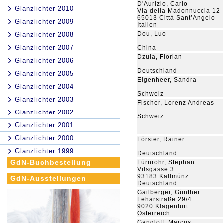
D'Aurizio, Carlo
Glanzlichter 2010
Via della Madonnuccia 12
65013 Città Sant’Angelo
Glanzlichter 2009
Italien
Dou, Luo
Glanzlichter 2008
Glanzlichter 2007
China
Dzula, Florian
Glanzlichter 2006
Deutschland
Glanzlichter 2005
Eigenheer, Sandra
Glanzlichter 2004
Schweiz
Glanzlichter 2003
Fischer, Lorenz Andreas
Glanzlichter 2002
Schweiz
Glanzlichter 2001
Glanzlichter 2000
Förster, Rainer
Glanzlichter 1999
Deutschland
GdN-Buchbestellung
Fürnrohr, Stephan
Vilsgasse 3
93183 Kallmünz
GdN-Ausstellungen
Deutschland
Gailberger, Günther
Leharstraße 29/4
9020 Klagenfurt
Österreich
Gangloff, Marcus