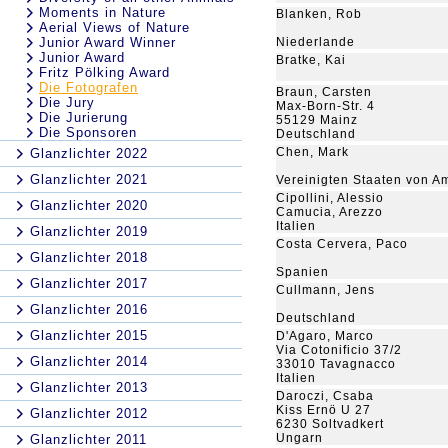
Moments in Nature
Blanken, Rob
Aerial Views of Nature
Junior Award Winner
Niederlande
Junior Award
Bratke, Kai
Fritz Pölking Award
Die Fotografen
Braun, Carsten
Die Jury
Max-Born-Str. 4
Die Jurierung
55129 Mainz
Die Sponsoren
Deutschland
Chen, Mark
Glanzlichter 2022
Glanzlichter 2021
Vereinigten Staaten von A
Cipollini, Alessio
Glanzlichter 2020
Camucia, Arezzo
Italien
Glanzlichter 2019
Costa Cervera, Paco
Glanzlichter 2018
Spanien
Glanzlichter 2017
Cullmann, Jens
Glanzlichter 2016
Deutschland
Glanzlichter 2015
D'Agaro, Marco
Via Cotonificio 37/2
Glanzlichter 2014
33010 Tavagnacco
Italien
Glanzlichter 2013
Daroczi, Csaba
Kiss Ernö U 27
Glanzlichter 2012
6230 Soltvadkert
Ungarn
Glanzlichter 2011