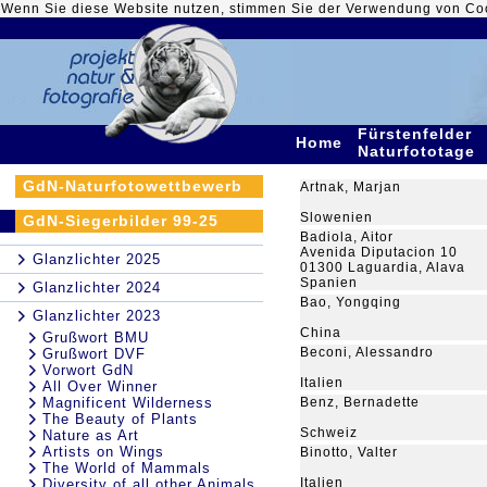
Wenn Sie diese Website nutzen, stimmen Sie der Verwendung von Co
Fürstenfelder
Home
Naturfototage
GdN-Naturfotowettbewerb
Artnak, Marjan
Slowenien
GdN-Siegerbilder 99-25
Badiola, Aitor
Avenida Diputacion 10
Glanzlichter 2025
01300 Laguardia, Alava
Spanien
Glanzlichter 2024
Bao, Yongqing
Glanzlichter 2023
China
Grußwort BMU
Beconi, Alessandro
Grußwort DVF
Vorwort GdN
Italien
All Over Winner
Magnificent Wilderness
Benz, Bernadette
The Beauty of Plants
Schweiz
Nature as Art
Artists on Wings
Binotto, Valter
The World of Mammals
Italien
Diversity of all other Animals