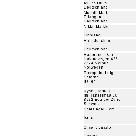
49176 Hilter
Deutschland
Musall, Maik
Erlangen
Deutschland
Nikki, Markku
Finnland
Raff, Joachim
Deutschland
Røttereng, Dag
Hølondvegen 426
7224 Melhus
Norwegen
Ruoppolo, Luigi
Salerno
Italien
Ryser, Tobias
Im Hanselmaa 10
8132 Egg bei Zürich
Schweiz
Shlesinger, Tom
Israel
Simán, László