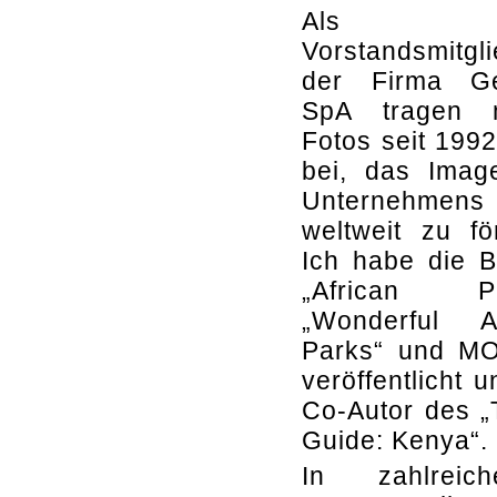
Als
Vorstandsmitgl
der Firma G
SpA tragen 
Fotos seit 199
bei, das Imag
Unternehmens
weltweit zu fö
Ich habe die 
„African Pa
„Wonderful Af
Parks“ und M
veröffentlicht u
Co-Autor des „
Guide: Kenya“.
In zahlreic