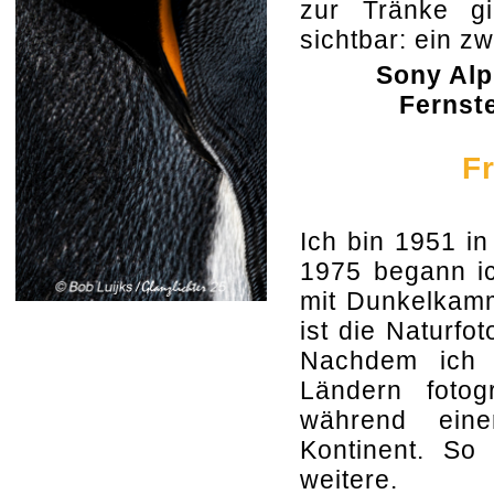
zur Tränke g
sichtbar: ein z
Sony Alp
Fernste
F
Ich bin 1951 in
1975 begann ic
mit Dunkelkam
ist die Naturf
Nachdem ich i
Ländern fotog
während eine
Kontinent. So 
weitere.