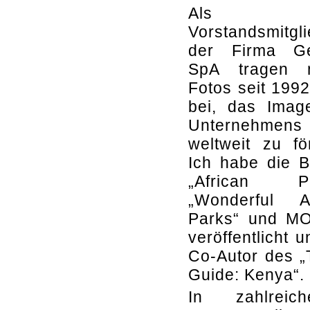
Als
Vorstandsmitgl
der Firma G
SpA tragen 
Fotos seit 199
bei, das Imag
Unternehmens
weltweit zu fö
Ich habe die 
„African Pa
„Wonderful Af
Parks“ und M
veröffentlicht u
Co-Autor des „
Guide: Kenya“.
In zahlreic