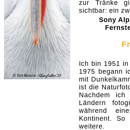
zur Tränke g
sichtbar: ein z
Sony Alp
Fernste
F
Ich bin 1951 in
1975 begann ic
mit Dunkelkam
ist die Naturf
Nachdem ich i
Ländern fotog
während eine
Kontinent. So 
weitere.