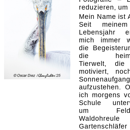
reduzieren, um 
Mein Name ist 
Seit meinem
Lebensjahr er
mich immer w
die Begeisteru
die heimi
Tierwelt, die
motiviert, no
Sonnenaufgan
aufzustehen. O
ich morgens v
Schule unter
um Feldh
Waldohreule
Gartenschläf