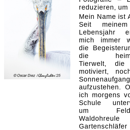
reduzieren, um 
Mein Name ist 
Seit meinem
Lebensjahr er
mich immer w
die Begeisteru
die heimi
Tierwelt, die
motiviert, no
Sonnenaufgan
aufzustehen. O
ich morgens v
Schule unter
um Feldh
Waldohreule
Gartenschläf