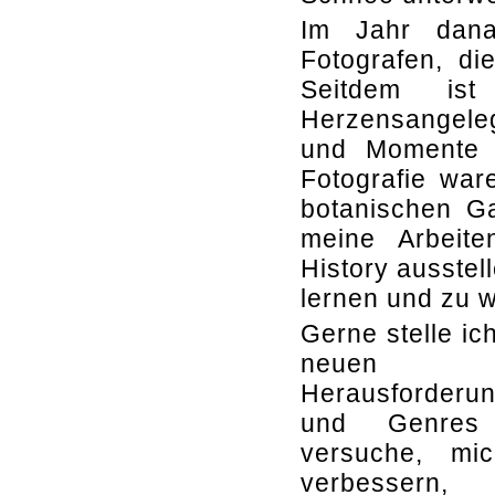
Im Jahr dana
Fotografen, di
Seitdem is
Herzensangeleg
und Momente b
Fotografie war
botanischen Ga
meine Arbeit
History ausstel
lernen und zu 
Gerne stelle ic
neuen
Herausforderu
und Genres
versuche, mi
verbessern