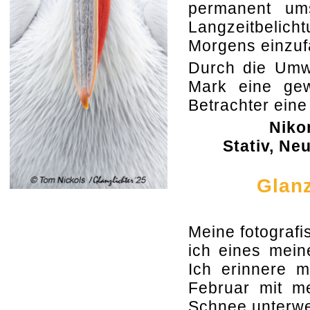
permanent ums
Langzeitbelich
Morgens einzuf
Durch die Umwa
Mark eine gew
Betrachter eine
Niko
Stativ, Neu
Glanz
Meine fotograf
ich eines mein
Ich erinnere 
Februar mit m
Schnee unterwe