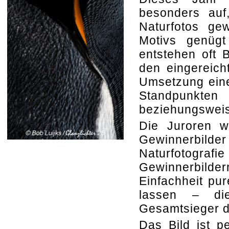
besonders auf
Naturfotos ge
Motivs genüg
entstehen oft B
den eingereich
Umsetzung eine
Standpunkte
beziehungsweis
Die Juroren w
Gewinnerbilder
Naturfotografi
Gewinnerbilde
Einfachheit p
lassen – die
Gesamtsieger de
Das Bild ist p