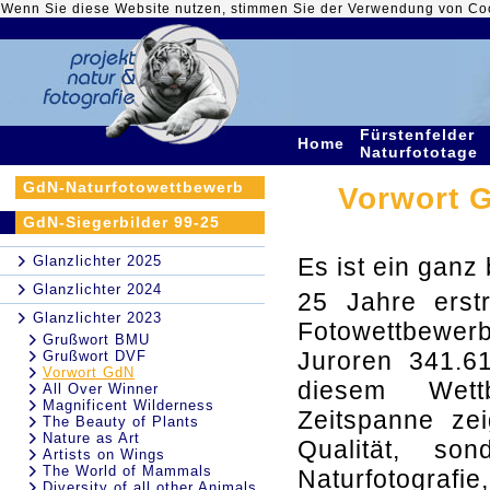
Wenn Sie diese Website nutzen, stimmen Sie der Verwendung von Co
Fürstenfelder
Home
Naturfototage
GdN-Naturfotowettbewerb
Vorwort G
GdN-Siegerbilder 99-25
Glanzlichter 2025
Es ist ein ganz
Glanzlichter 2024
25 Jahre erstr
Glanzlichter 2023
Fotowettbewerb
Grußwort BMU
Juroren 341.6
Grußwort DVF
Vorwort GdN
diesem Wett
All Over Winner
Magnificent Wilderness
Zeitspanne zei
The Beauty of Plants
Nature as Art
Qualität, so
Artists on Wings
The World of Mammals
Naturfotografie
Diversity of all other Animals