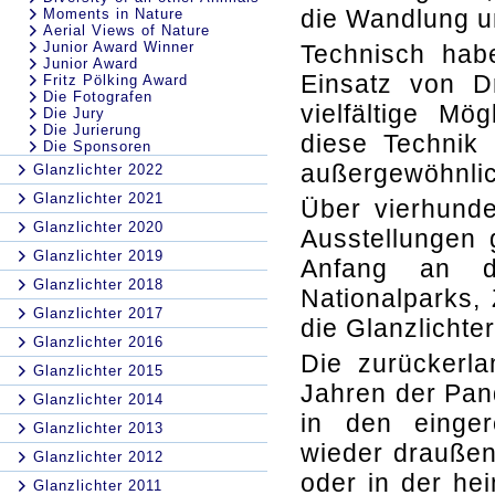
die Wandlung un
Moments in Nature
Aerial Views of Nature
Junior Award Winner
Technisch habe
Junior Award
Einsatz von 
Fritz Pölking Award
Die Fotografen
vielfältige Mö
Die Jury
Die Jurierung
diese Technik
Die Sponsoren
außergewöhnlic
Glanzlichter 2022
Glanzlichter 2021
Über vierhunde
Glanzlichter 2020
Ausstellungen 
Glanzlichter 2019
Anfang an da
Glanzlichter 2018
Nationalparks,
Glanzlichter 2017
die Glanzlichte
Glanzlichter 2016
Die zurückerla
Glanzlichter 2015
Jahren der Pan
Glanzlichter 2014
in den einger
Glanzlichter 2013
wieder draußen
Glanzlichter 2012
oder in der he
Glanzlichter 2011