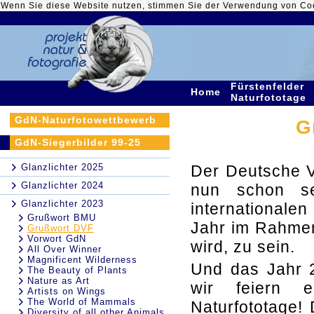
Wenn Sie diese Website nutzen, stimmen Sie der Verwendung von Co
Fürstenfelder
Home
Naturfototage
GdN-Naturfotowettbewerb
G
GdN-Siegerbilder 99-25
Glanzlichter 2025
Der Deutsche Ve
Glanzlichter 2024
nun schon se
Glanzlichter 2023
internationale
Grußwort BMU
Jahr im Rahmen
Grußwort DVF
Vorwort GdN
wird, zu sein.
All Over Winner
Magnificent Wilderness
Und das Jahr 2
The Beauty of Plants
Nature as Art
wir feiern e
Artists on Wings
The World of Mammals
Naturfototage!
Diversity of all other Animals