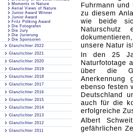
Fuhrmann und 
Moments in Nature
Aerial Views of Nature
zu diesem Anla
Junior Award Winner
Junior Award
wie beide si
Fritz Pölking Award
Die Fotografen
Naturschutz 
Die Jury
Die Jurierung
dokumentiere
Die Sponsoren
unsere Natur ist
Glanzlichter 2022
In den 25 Ja
Glanzlichter 2021
Glanzlichter 2020
Naturfototage 
Glanzlichter 2019
über die G
Glanzlichter 2018
Anerkennung 
Glanzlichter 2017
ebenso festen w
Glanzlichter 2016
Deutschland u
Glanzlichter 2015
auch für die 
Glanzlichter 2014
erfolgreiche Zu
Glanzlichter 2013
Albert Schwei
Glanzlichter 2012
gefährlichen Ze
Glanzlichter 2011