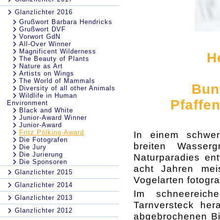
Glanzlichter 2016
Grußwort Barbara Hendricks
Grußwort DVF
Vorwort GdN
All-Over Winner
Magnificent Wilderness
H
The Beauty of Plants
Nature as Art
Artists on Wings
The World of Mammals
Bun
Diversity of all other Animals
Wildlife in Human
Pfaffe
Environment
Black and White
Junior-Award Winner
Junior-Award
Fritz Pölking-Award
In einem schwer
Die Fotografen
breiten Wasser
Die Jury
Die Jurierung
Naturparadies ent
Die Sponsoren
acht Jahren mei
Glanzlichter 2015
Vogelarten fotogra
Glanzlichter 2014
Im schneereic
Glanzlichter 2013
Tarnversteck her
Glanzlichter 2012
abgebrochenen Bi