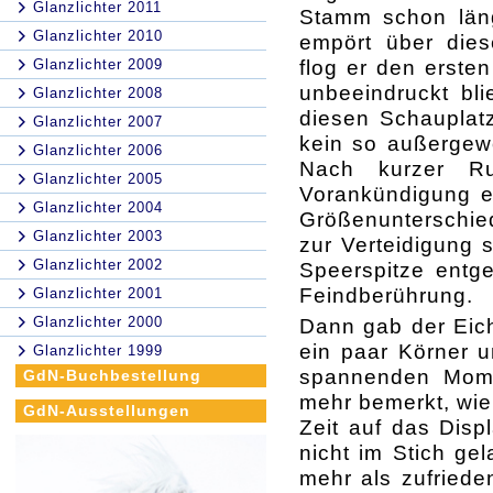
Glanzlichter 2011
Stamm schon läng
Glanzlichter 2010
empört über dies
flog er den erste
Glanzlichter 2009
unbeeindruckt bli
Glanzlichter 2008
diesen Schauplatz
Glanzlichter 2007
kein so außergewö
Glanzlichter 2006
Nach kurzer Ru
Glanzlichter 2005
Vorankündigung ei
Glanzlichter 2004
Größenunterschiede
Glanzlichter 2003
zur Verteidigung 
Glanzlichter 2002
Speerspitze entge
Feindberührung.
Glanzlichter 2001
Glanzlichter 2000
Dann gab der Eich
ein paar Körner 
Glanzlichter 1999
spannenden Momen
GdN-Buchbestellung
mehr bemerkt, wie 
GdN-Ausstellungen
Zeit auf das Disp
nicht im Stich ge
mehr als zufriede