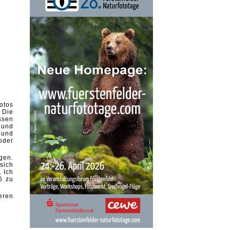
otos
 Die
ssen
 und
 und
oder
gen.
sich
. Ich
6 zu
eren