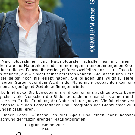
 Naturfotografinnen und Naturfotografen schaffen es, mit ihren F
ken wie die Naturbilder und -erinnerungen in unserem eigenen Kopf.
ehmer dieses Fotowettbewerbs gehören zweifellos dazu. Ihre Fotos la
 staunen, die wir nicht selbst bereisen können. Sie lassen uns Tiere
 sie selbst noch nie erlebt haben. Sie bringen uns Wildnis, Tiere
 unserem Garten oder dem Wald in der Nähe nicht beobachten können 
 niemals genügend Geduld aufbringen würden.
tarke Eindrücke. Sie bewegen uns und können uns auch zu etwas bewe
lichst viele Menschen die Bilder betrachten, dass sie staunen und 
sie sich für die Erhaltung der Natur in ihrer ganzen Vielfalt einsetzen
ebenso wie den Fotografinnen und Fotografen der Glanzlichter 201
ungen gratulieren.
d lieber Leser, wünsche ich viel Spaß und einen ganz besond
rachtung der faszinierenden Naturfotografien.
Es grüßt Sie herzlich
Ihre