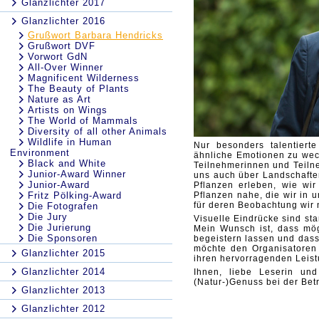
Glanzlichter 2017
Glanzlichter 2016
Grußwort Barbara Hendricks
Grußwort DVF
Vorwort GdN
All-Over Winner
Magnificent Wilderness
The Beauty of Plants
Nature as Art
Artists on Wings
The World of Mammals
Diversity of all other Animals
Wildlife in Human
Nur besonders talentierte
Environment
ähnliche Emotionen zu wec
Black and White
Teilnehmerinnen und Teiln
Junior-Award Winner
uns auch über Landschaften
Junior-Award
Pflanzen erleben, wie wir
Fritz Pölking-Award
Pflanzen nahe, die wir in
für deren Beobachtung wir
Die Fotografen
Die Jury
Visuelle Eindrücke sind s
Die Jurierung
Mein Wunsch ist, dass mög
Die Sponsoren
begeistern lassen und dass 
möchte den Organisatoren 
Glanzlichter 2015
ihren hervorragenden Leist
Glanzlichter 2014
Ihnen, liebe Leserin un
(Natur-)Genuss bei der Bet
Glanzlichter 2013
Glanzlichter 2012