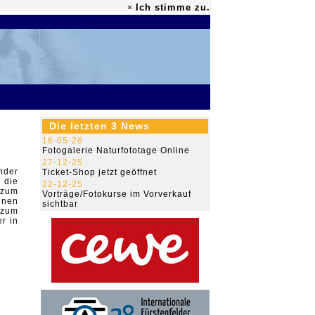
Ich stimme zu.
×
79.468.852
Die letzten 3 News
16-05-26
Fotogalerie Naturfototage Online
27-12-25
nder
Ticket-Shop jetzt geöffnet
 die
22-12-25
 zum
Vorträge/Fotokurse im Vorverkauf
hnen
sichtbar
 zum
r in