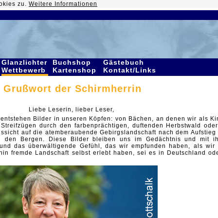
okies zu.
Weitere Informationen
Glanzlichter
Buchshop
Gästebuch
Wettbewerb
Kartenshop
Kontakt/Links
Grußwort der Schirmherrin
Liebe Leserin, lieber Leser,
entstehen Bilder in unseren Köpfen: von Bächen, an denen wir als Ki
 Streifzügen durch den farbenprächtigen, duftenden Herbstwald oder
Aussicht auf die atemberaubende Gebirgslandschaft nach dem Aufstieg
n den Bergen. Diese Bilder bleiben uns im Gedächtnis und mit i
 und das überwältigende Gefühl, das wir empfunden haben, als wir
hin fremde Landschaft selbst erlebt haben, sei es in Deutschland ode