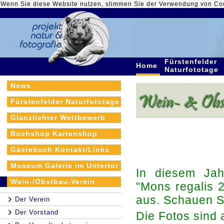
Wenn Sie diese Website nutzen, stimmen Sie der Verwendung von Co
Fürstenfelder
Home
Naturfototage
News
Fürstenfelder Naturfototage
Glanzlichter Wettbewerb
Buchshop Kartenshop
Gästebuch Kontakt/Links
Museum Galerie im Untertor
In diesem Jah
Wein-/Obstbau-Verein
"Mons regalis 
aus. Schauen S
Der Verein
Der Vorstand
Die Fotos sind