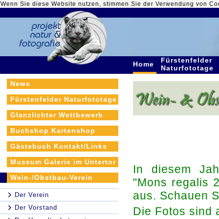
Wenn Sie diese Website nutzen, stimmen Sie der Verwendung von Co
Fürstenfelder
Home
Naturfototage
News
Fürstenfelder Naturfototage
Glanzlichter Wettbewerb
Buchshop Kartenshop
Gästebuch Kontakt/Links
Museum Galerie im Untertor
In diesem Jah
Wein-/Obstbau-Verein
"Mons regalis 
aus. Schauen S
Der Verein
Der Vorstand
Die Fotos sind