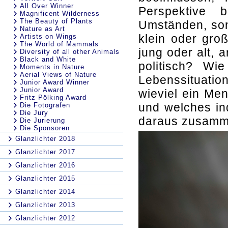
All Over Winner
Perspektive 
Magnificent Wilderness
The Beauty of Plants
Umständen, son
Nature as Art
klein oder gro
Artists on Wings
The World of Mammals
jung oder alt, 
Diversity of all other Animals
Black and White
politisch? W
Moments in Nature
Aerial Views of Nature
Lebenssituatio
Junior Award Winner
Junior Award
wieviel ein Me
Fritz Pölking Award
und welches ind
Die Fotografen
Die Jury
daraus zusamm
Die Jurierung
Die Sponsoren
Glanzlichter 2018
Glanzlichter 2017
Glanzlichter 2016
Glanzlichter 2015
Glanzlichter 2014
Glanzlichter 2013
Glanzlichter 2012