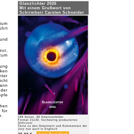
Glanzlichter 2026
Mit einem Grußwort von
Schirmherr Carsten Schneider
ium
ührt
 und
eur,
 zum
dung
cken
hter
icht
kann
eder
öpfe
chen
 für
n.
168 Seiten, 86 Gewinnerbilder
Format 21x30, hochwertig produziertes
Softcover
Texte zu den Gewinnern und Kommentare der
Jury nun auch in Englisch