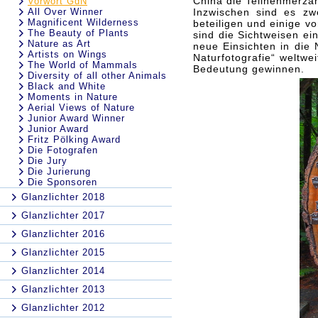
China die Teilnehmerzah
Vorwort GdN
All Over Winner
Inzwischen sind es zwe
Magnificent Wilderness
beteiligen und einige v
The Beauty of Plants
sind die Sichtweisen ei
Nature as Art
neue Einsichten in die 
Artists on Wings
Naturfotografie“ weltw
The World of Mammals
Bedeutung gewinnen.
Diversity of all other Animals
Black and White
Moments in Nature
Aerial Views of Nature
Junior Award Winner
Junior Award
Fritz Pölking Award
Die Fotografen
Die Jury
Die Jurierung
Die Sponsoren
Glanzlichter 2018
Glanzlichter 2017
Glanzlichter 2016
Glanzlichter 2015
Glanzlichter 2014
Glanzlichter 2013
Glanzlichter 2012