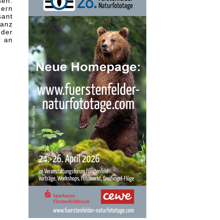
sen.
dern
sant
ganz
 der
r an