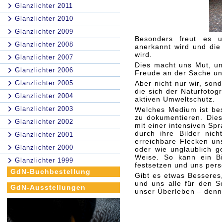
Glanzlichter 2011
Glanzlichter 2010
Glanzlichter 2009
Besonders freut es u
Glanzlichter 2008
anerkannt wird und die
wird.
Glanzlichter 2007
Dies macht uns Mut, un
Glanzlichter 2006
Freude an der Sache un
Glanzlichter 2005
Aber nicht nur wir, son
die sich der Naturfotog
Glanzlichter 2004
aktiven Umweltschutz.
Glanzlichter 2003
Welches Medium ist be
zu dokumentieren. Dies
Glanzlichter 2002
mit einer intensiven Sp
durch ihre Bilder nic
Glanzlichter 2001
erreichbare Flecken un
Glanzlichter 2000
oder wie unglaublich ge
Weise. So kann ein Bi
Glanzlichter 1999
festsetzen und uns per
GdN-Buchbestellung
Gibt es etwas Besseres
und uns alle für den S
GdN-Ausstellungen
unser Überleben – denn 