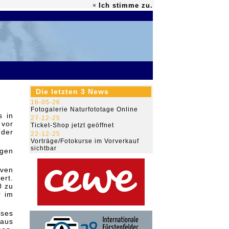
Ich stimme zu.
×
79.454.783
Die letzten 3 News
16-05-26
Fotogalerie Naturfototage Online
s in
27-12-25
 vor
Ticket-Shop jetzt geöffnet
 der
22-12-25
Vorträge/Fotokurse im Vorverkauf
sichtbar
ngen
iven
ert.
0 zu
r im
eses
 aus