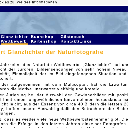
okies zu.
Weitere Informationen
Glanzlichter
Buchshop
Gästebuch
Wettbewerb
Kartenshop
Kontakt/Links
rt Glanzlichter der Naturfotografie
 Jahrzehnt des Naturfoto-Wettbewerbs „Glanzlichter“ hat un
icht der Juroren, Bildeinsendungen von sehr hohem Niveau
vität, Einmaligkeit der im Bild eingefangenen Situation und
schert.
ilder aufgenommen mit dem Multicopter, hat die Erwartu
aren die Motive unerwartet vielfältig und kreativ.
r Jurierung bei der Auswahl der Gewinnerbilder mit posit
hl mit einem ungewöhnlichen Einvernehmen herauskristallisi
cht leicht, aus der Essenz von circa 40 Bildern die letzten 2
ury, hoffen unsere Auswahl gefällt den Betrachtern der Bilde
lungen.
lz, dass es wieder viele neue Wettbewerbsteilnehmer gibt. Di
ass die Erfolge in den letzten Jahren einzelner Fotografen