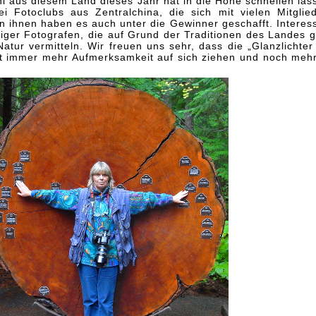
l aus diesem Land dieses Jahr hat in die Höhe schnellen las
i Fotoclubs aus Zentralchina, die sich mit vielen Mitglie
on ihnen haben es auch unter die Gewinner geschafft. Interes
niger Fotografen, die auf Grund der Traditionen des Landes 
Natur vermitteln. Wir freuen uns sehr, dass die „Glanzlichter
eit immer mehr Aufmerksamkeit auf sich ziehen und noch meh