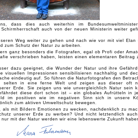
ns, dass dies auch weiterhin im Bundesumweltminister
 Schirmherrschaft auch von der neuen Ministerin weiter gef
seren Weg weiter zu gehen und nach wie vor mit viel Elan
d zum Schutz der Natur zu arbeiten.
dern ganz besonders die Fotografen, egal ob Profi oder Amat
rafie verschrieben haben, leisten einen elementaren Beitrag
sser dazu geeignet, die Wunder der Natur und ihre Gefähr
e visuellen Impressionen sensibilisieren nachhaltig und de
rache eindeutig auf. So führen die Naturfotografen den Betrac
ht selten in eine ferne Welt und zeigen aus dieser oft n
serer Erde. Sie zeigen uns wie unvergleichlich Natur sein 
fährdet diese dort schon ist – ein globales Aufrütteln in j
ld im positiven wie im negativen Sinn sich in unsere K
sönlich zum aktiven Umweltschutz bewegen.
, als mit Bildern Emotionen zu wecken, nachdenklich zu ma
chutz unserer Erde zu werben? Und nicht letztendlich auch
nur mit der Natur werden wir eine lebenswerte Zukunft habe