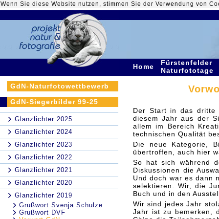
Wenn Sie diese Website nutzen, stimmen Sie der Verwendung von Co
Fürstenfelder
Home
Naturfototage
GdN-Naturfotowettbewerb
Vorwo
GdN-Siegerbilder 99-25
Der Start in das dritte
diesem Jahr aus der S
Glanzlichter 2025
allem im Bereich Kreati
Glanzlichter 2024
technischen Qualität be
Die neue Kategorie, B
Glanzlichter 2023
übertroffen, auch hier w
Glanzlichter 2022
So hat sich während de
Glanzlichter 2021
Diskussionen die Auswa
Und doch war es dann ni
Glanzlichter 2020
selektieren. Wir, die J
Buch und in den Ausstel
Glanzlichter 2019
Wir sind jedes Jahr sto
Grußwort Svenja Schulze
Jahr ist zu bemerken, d
Grußwort DVF