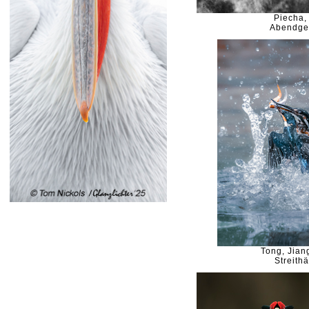
Piecha,
Abendge
Tong, Jia
Streith