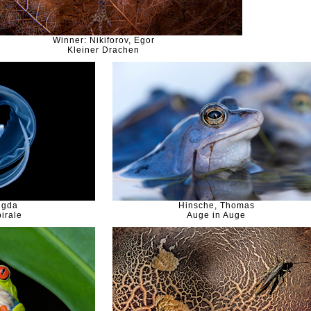
Winner: Nikiforov, Egor
Kleiner Drachen
ngda
Hinsche, Thomas
irale
Auge in Auge