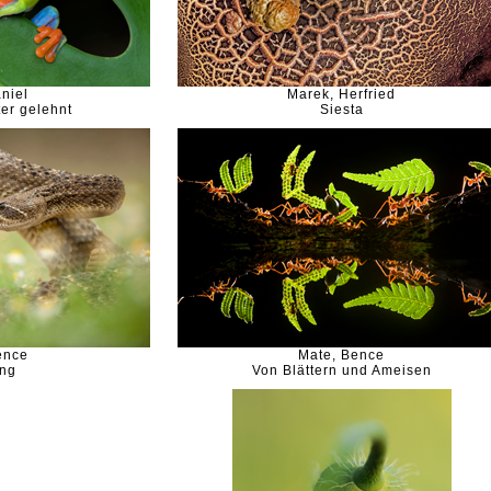
niel
Marek, Herfried
er gelehnt
Siesta
ence
Mate, Bence
ng
Von Blättern und Ameisen