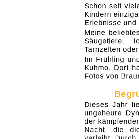
Schon seit vie
Kindern einziga
Erlebnisse und 
Meine beliebte
Säugetiere. I
Tarnzelten ode
Im Frühling un
Kuhmo. Dort ha
Fotos von Brau
Begrü
Dieses Jahr fi
ungeheure Dyna
der kämpfenden
Nacht, die d
verleiht. Durch