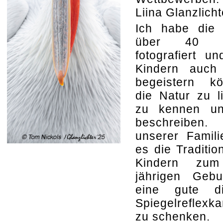
Liina Glanzlic
Ich habe die 
über 40 J
fotografiert un
Kindern auch
begeistern kö
die Natur zu l
zu kennen u
beschreiben
unserer Famili
es die Traditio
Kindern zum
jährigen Gebu
eine gute dig
Spiegelreflexk
zu schenken.