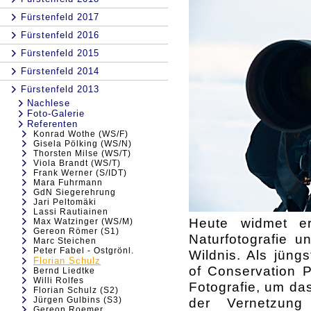
Fürstenfeld 2017
Fürstenfeld 2016
Fürstenfeld 2015
Fürstenfeld 2014
Fürstenfeld 2013
Nachlese
Foto-Galerie
Referenten
Konrad Wothe (WS/F)
Gisela Pölking (WS/N)
Thorsten Milse (WS/T)
Viola Brandt (WS/T)
Frank Werner (S/IDT)
Mara Fuhrmann
GdN Siegerehrung
Jari Peltomäki
Lassi Rautiainen
Heute widmet er
Max Watzinger (WS/M)
Gereon Römer (S1)
Naturfotografie u
Marc Steichen
Peter Fabel - Ostgrönl.
Wildnis. Als jüng
Florian Schulz
of Conservation P
Bernd Liedtke
Willi Rolfes
Fotografie, um da
Florian Schulz (S2)
Jürgen Gulbins (S3)
der Vernetzun
Gereon Roemer