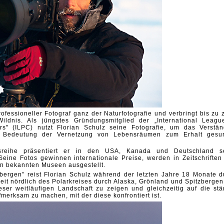
ofessioneller Fotograf ganz der Naturfotografie und verbringt bis zu 
ldnis. Als jüngstes Gründungsmitglied der „International Leagu
rs" (ILPC) nutzt Florian Schulz seine Fotografie, um das Verstän
e Bedeutung der Vernetzung von Lebensräumen zum Erhalt gesu
sreihe präsentiert er in den USA, Kanada und Deutschland s
Seine Fotos gewinnen internationale Preise, werden in Zeitschriften
 in bekannten Museen ausgestellt.
zbergen” reist Florian Schulz während der letzten Jahre 18 Monate d
it nördlich des Polarkreises durch Alaska, Grönland und Spitzbergen.
eser weitläufigen Landschaft zu zeigen und gleichzeitig auf die stä
erksam zu machen, mit der diese konfrontiert ist.