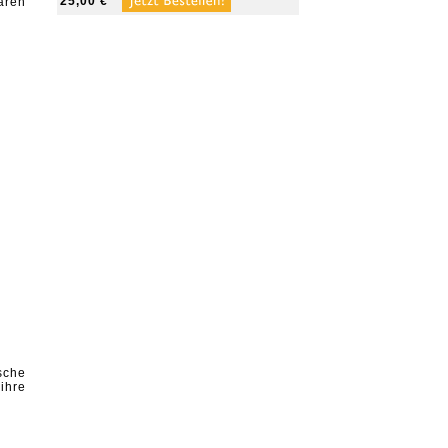
25,00 €
ären
sche
ihre