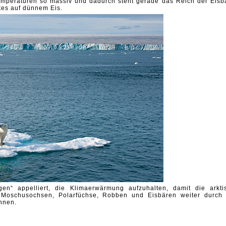
Temperaturen so massiv und dadurch steht gerade das Reich der Eisb
tes auf dünnem Eis.
rgen“ appelliert, die Klimaerwärmung aufzuhalten, damit die arkti
nd Moschusochsen, Polarfüchse, Robben und Eisbären weiter durch 
nnen.