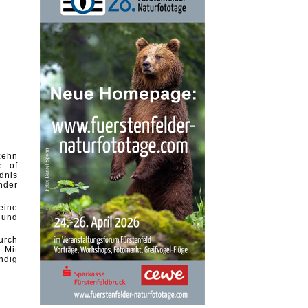
zehn
e of
dnis
nder
eine
 und
urch
 Mit
ndig