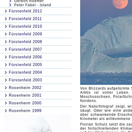
Gereon Roemer
Peter Fabel - Island
Fürstenfeld 2012
Fürstenfeld 2011
Fürstenfeld 2010
Fürstenfeld 2009
Fürstenfeld 2008
Fürstenfeld 2007
Fürstenfeld 2006
Fürstenfeld 2005
Fürstenfeld 2004
Fürstenfeld 2003
Rosenheim 2002
Von Blizzards aufgetürmte
Arktis ist voller Leben
Rosenheim 2001
Moschusochsen, Polarfüch
Nordens.
Rosenheim 2000
Der Naturfotograf zeigt, w
Rosenheim 1999
säugt. Oder wie eine ande
über schwankende Eisschol
Kilometer als willkommene 
Florian Schulz setzt die 
der fortschreitenden Klim