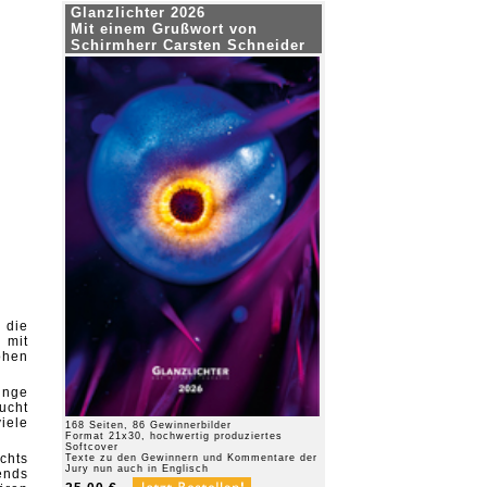
Glanzlichter 2026
Mit einem Grußwort von
Schirmherr Carsten Schneider
 die
 mit
ohen
inge
ucht
iele
168 Seiten, 86 Gewinnerbilder
Format 21x30, hochwertig produziertes
Softcover
chts
Texte zu den Gewinnern und Kommentare der
Jury nun auch in Englisch
ends