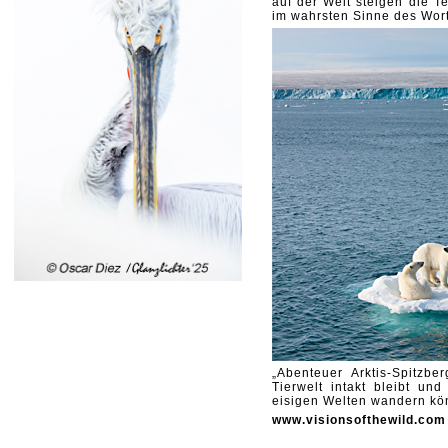
auf der Welt steigen die 
im wahrsten Sinne des Wor
„Abenteuer Arktis-Spitzbe
Tierwelt intakt bleibt u
eisigen Welten wandern kö
www.visionsofthewild.com