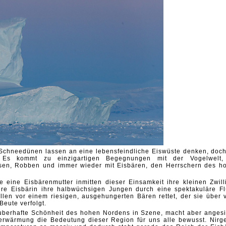
 Schneedünen lassen an eine lebensfeindliche Eiswüste denken, doch
. Es kommt zu einzigartigen Begegnungen mit der Vogelwelt,
sen, Robben und immer wieder mit Eisbären, den Herrschern des h
ie eine Eisbärenmutter inmitten dieser Einsamkeit ihre kleinen Zwill
re Eisbärin ihre halbwüchsigen Jungen durch eine spektakuläre Fl
len vor einem riesigen, ausgehungerten Bären rettet, der sie über v
Beute verfolgt.
zauberhafte Schönheit des hohen Nordens in Szene, macht aber angesi
aerwärmung die Bedeutung dieser Region für uns alle bewusst. Nirg