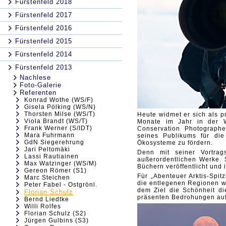
Fürstenfeld 2018
Fürstenfeld 2017
Fürstenfeld 2016
Fürstenfeld 2015
Fürstenfeld 2014
Fürstenfeld 2013
Nachlese
Foto-Galerie
Referenten
Konrad Wothe (WS/F)
Gisela Pölking (WS/N)
Thorsten Milse (WS/T)
Heute widmet er sich als pr
Viola Brandt (WS/T)
Monate im Jahr in der Wi
Frank Werner (S/IDT)
Conservation Photographe
Mara Fuhrmann
seines Publikums für di
GdN Siegerehrung
Ökosysteme zu fördern.
Jari Peltomäki
Denn mit seiner Vortrag
Lassi Rautiainen
außerordentlichen Werke. 
Max Watzinger (WS/M)
Büchern veröffentlicht und
Gereon Römer (S1)
Für „Abenteuer Arktis-Spit
Marc Steichen
die entlegenen Regionen we
Peter Fabel - Ostgrönl.
dem Ziel die Schönheit di
Florian Schulz
präsenten Bedrohungen aufm
Bernd Liedtke
Willi Rolfes
Florian Schulz (S2)
Jürgen Gulbins (S3)