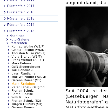
beginnt damit, die
Fürstenfeld 2017
Fürstenfeld 2016
Fürstenfeld 2015
Fürstenfeld 2014
Fürstenfeld 2013
Nachlese
Foto-Galerie
Referenten
Konrad Wothe (WS/F)
Gisela Pölking (WS/N)
Thorsten Milse (WS/T)
Viola Brandt (WS/T)
Frank Werner (S/IDT)
Mara Fuhrmann
GdN Siegerehrung
Jari Peltomäki
Lassi Rautiainen
Max Watzinger (WS/M)
Gereon Römer (S1)
Marc Steichen
Peter Fabel - Ostgrönl.
Seit 2004 ist der
Florian Schulz
Bernd Liedtke
(Lëtzebuerger N
Willi Rolfes
Florian Schulz (S2)
Naturfotografen" g
Jürgen Gulbins (S3)
Naturfotowettbe
Gereon Roemer