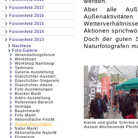
werden.
Fürstenfeld 2017
Aber alle Auß
Außenaktivitä
Fürstenfeld 2016
Wetterverhältniss
Fürstenfeld 2015
Aktionen sprichwör
Fürstenfeld 2014
Doch der guten 
Fürstenfeld 2013
Naturfotografen m
Nachlese
Foto-Galerie
Veranstaltungsforum
Workshops
Workshop Nahfotogr.
Seminare
Galerie-Ausstellung
Glanzlichter-Ausstell.
Glanzlichter-Siegerehr.
Glanzlichter-Abend.
Foto-Ausstellungen
Brucker Buidl
Arktis-Ausstellung
Referenten-Bereich
Vorträge
Bauernmarkt
Foto-Markt
Aktionsfläche FotoM.
Kleine und große Schirme 
Außen-Aktivitäten
diesem Wochenende Pflich
Natur-Markt
Aktionsfläche NaturM.
Flugwiese