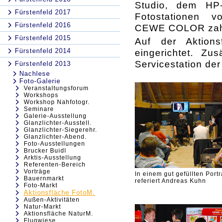
Studio, dem HP-
Fürstenfeld 2017
Fotostationen v
Fürstenfeld 2016
CEWE COLOR zahlr
Fürstenfeld 2015
Auf der Aktions
Fürstenfeld 2014
eingerichtet. Zu
Servicestation d
Fürstenfeld 2013
Nachlese
Foto-Galerie
Veranstaltungsforum
Workshops
Workshop Nahfotogr.
Seminare
Galerie-Ausstellung
Glanzlichter-Ausstell.
Glanzlichter-Siegerehr.
Glanzlichter-Abend.
Foto-Ausstellungen
Brucker Buidl
Arktis-Ausstellung
Referenten-Bereich
Vorträge
In einem gut gefüllten Portr
Bauernmarkt
referiert Andreas Kuhn
Foto-Markt
Aktionsfläche FotoM.
Außen-Aktivitäten
Natur-Markt
Aktionsfläche NaturM.
Flugwiese