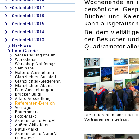
Wochenende an ih
Fürstenfeld 2017
persönliche Gesp
Bücher und Kalen
Fürstenfeld 2016
kann ausgetausch
Fürstenfeld 2015
Bei dem vielfälti
Fürstenfeld 2014
der Besucher und
Fürstenfeld 2013
Quadratmeter aller
Nachlese
Foto-Galerie
Veranstaltungsforum
Workshops
Workshop Nahfotogr.
Seminare
Galerie-Ausstellung
Glanzlichter-Ausstell.
Glanzlichter-Siegerehr.
Glanzlichter-Abend.
Foto-Ausstellungen
Brucker Buidl
Arktis-Ausstellung
Referenten-Bereich
Vorträge
Bauernmarkt
Die Referenten sind nach i
Foto-Markt
Vorträgen sehr gefragt
Aktionsfläche FotoM.
Außen-Aktivitäten
Natur-Markt
Aktionsfläche NaturM.
Flugwiese