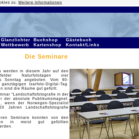
okies zu.
Weitere Informationen
Glanzlichter
Buchshop
Gästebuch
Wettbewerb
Kartenshop
Kontakt/Links
Die Seminare
s werden in diesem Jahr auf den
enfelder Naturfototagen vier
is Sonntag angeboten. Vom 90-
anztägigen Isarfoto-Digital-Tag.
n sind die Räume gut gefüllt.
inar "Landschaftsfotografie in der
r der absolute Publikumsmagnet.
i, wenn der Norwegen-Spezialist
0 Jahren Landschaftsfotografie
eren Seminare konnten von den
nten in meist gut gefüllten
erden.