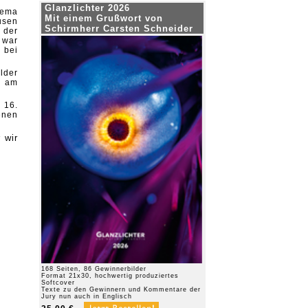
Glanzlichter 2026
hema
Mit einem Grußwort von
usen
Schirmherr Carsten Schneider
 der
 war
 bei
lder
h am
 16.
enen
 wir
168 Seiten, 86 Gewinnerbilder
Format 21x30, hochwertig produziertes
Softcover
Texte zu den Gewinnern und Kommentare der
Jury nun auch in Englisch