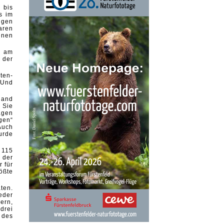
 bis
s im
igen
aren
enen
n am
 der
ten-
 Und
land
 Sie
ägen
gen“
Auch
urde
 115
 der
 für
ößte
ten.
eder
ern,
drei
 des