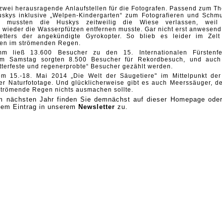
 zwei herausragende Anlaufstellen für die Fotografen. Passend zum T
skys inklusive „Welpen-Kindergarten“ zum Fotografieren und Schm
 mussten die Huskys zeitweilig die Wiese verlassen, weil
 wieder die Wasserpfützen entfernen musste. Gar nicht erst anwesend
tters der angekündigte Gyrokopter. So blieb es leider im Zelt
oten im strömenden Regen.
amm ließ 13.600 Besucher zu den 15. Internationalen Fürstenfe
 Am Samstag sorgten 8.500 Besucher für Rekordbesuch, und auc
tterfeste und regenerprobte“ Besucher gezählt werden.
om 15.-18. Mai 2014 „Die Welt der Säugetiere" im Mittelpunkt der
der Naturfototage. Und glücklicherweise gibt es auch Meerssäuger, d
 strömende Regen nichts ausmachen sollte.
um nächsten Jahr finden Sie demnächst auf dieser Homepage oder
nem Eintrag in unserem
Newsletter
zu.