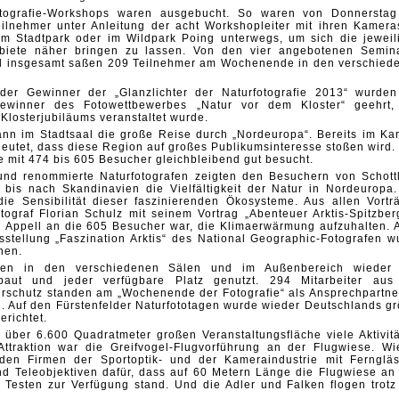
otografie-Workshops waren ausgebucht. So waren von Donnerstag
lnehmer unter Anleitung der acht Workshopleiter mit ihren Kamera
, im Stadtpark oder im Wildpark Poing unterwegs, um sich die jeweil
ebiete näher bringen zu lassen. Von den vier angebotenen Semin
d insgesamt saßen 209 Teilnehmer am Wochenende in den verschied
er Gewinner der „Glanzlichter der Naturfotografie 2013“ wurde
ewinner des Fotowettbewerbes „Natur vor dem Kloster“ geehrt,
Klosterjubiläums veranstaltet wurde.
 im Stadtsaal die große Reise durch „Nordeuropa“. Bereits im Kar
deutet, dass diese Region auf großes Publikumsinteresse stoßen wird.
e mit 474 bis 605 Besucher gleichbleibend gut besucht.
und renommierte Naturfotografen zeigten den Besuchern von Schott
s bis nach Skandinavien die Vielfältigkeit der Natur in Nordeuropa.
die Sensibilität dieser faszinierenden Ökosysteme. Aus allen Vortr
otograf Florian Schulz mit seinem Vortrag „Abenteuer Arktis-Spitzber
in Appell an die 605 Besucher war, die Klimaerwärmung aufzuhalten. 
stellung „Faszination Arktis“ des National Geographic-Fotografen w
hen.
rden in den verschiedenen Sälen und im Außenbereich wieder
ebaut und jeder verfügbare Platz genutzt. 294 Mitarbeiter aus
urschutz standen am „Wochenende der Fotografie“ als Ansprechpartner
. Auf den Fürstenfelder Naturfototagen wurde wieder Deutschlands gr
richtet.
 über 6.600 Quadratmeter großen Veranstaltungsfläche viele Aktivitä
ttraktion war die Greifvogel-Flugvorführung an der Flugwiese. Wi
nden Firmen der Sportoptik- und der Kameraindustrie mit Ferngläs
d Teleobjektiven dafür, dass auf 60 Metern Länge die Flugwiese an 
Testen zur Verfügung stand. Und die Adler und Falken flogen trotz