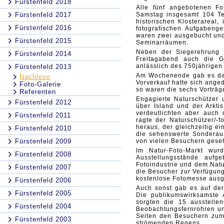
Fürstenfeld 2018
Alle fünf angebotenen F
Fürstenfeld 2017
Samstag insgesamt 104 Tei
historischen Klosterareal
Fürstenfeld 2016
fotografischen Aufgabeng
waren zwei ausgebucht un
Fürstenfeld 2015
Seminarräumen.
Neben der Siegerehrung d
Fürstenfeld 2014
Freitagabend auch die G
anlässlich des 750jährigen 
Fürstenfeld 2013
Am Wochenende gab es dann
Nachlese
Vorverkauf hatte sich ange
Foto-Galerie
so waren die sechs Vorträg
Referenten
Engagierte Naturschützer 
Fürstenfeld 2012
über Island und der Arkti
verdeutlichten aber auch 
Fürstenfeld 2011
ragte der Naturschützer/-f
heraus, der gleichzeitig e
Fürstenfeld 2010
die sehenswerte Sonderaus
Fürstenfeld 2009
von vielen Besuchern gese
Im Natur-Foto-Markt wu
Fürstenfeld 2008
Ausstellungsstände aufg
Fotoindustrie und dem Nat
Fürstenfeld 2007
die Besucher zur Verfügung
kostenlose Fotomesse ausge
Fürstenfeld 2006
Auch sonst gab es auf der
Fürstenfeld 2005
Die publikumswirksamste A
sorgten die 15 ausstelle
Fürstenfeld 2004
Beobachtungsfernrohren un
Seiten den Besuchern zum 
Fürstenfeld 2003
strömenden Regens.