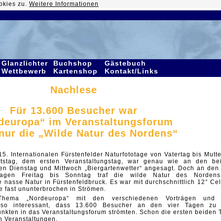
okies zu.
Weitere Informationen
Glanzlichter
Buchshop
Gästebuch
Wettbewerb
Kartenshop
Kontakt/Links
Nachlese
Für 13.600 Besucher war
deuropa“ im Veranstaltungsforum
 nur die „Wilde Natur des Nordens“
5. Internationalen Fürstenfelder Naturfototage von Vatertag bis Mutte
rtstag, dem ersten Veranstaltungstag, war genau wie an den be
n Dienstag und Mittwoch „Biergartenwetter“ angesagt. Doch an den 
stagen Freitag bis Sonntag traf die wilde Natur des Norden
 nasse Natur in Fürstenfeldbruck. Es war mit durchschnittlich 12° Cel
e fast ununterbrochen in Strömen.
Thema „Nordeuropa“ mit den verschiedenen Vorträgen und
o interessant, dass 13.600 Besucher an den vier Tagen zu
kten in das Veranstaltungsforum strömten. Schon die ersten beiden 
n Veranstaltungen.