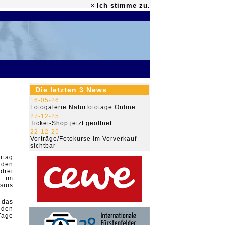
Ich stimme zu.
×
79.493.651
Die letzten 3 News
16-05-26
Fotogalerie Naturfototage Online
27-12-25
Ticket-Shop jetzt geöffnet
22-12-25
Vorträge/Fotokurse im Vorverkauf
sichtbar
rtag
iden
drei
s im
sius
 das
 den
Tage