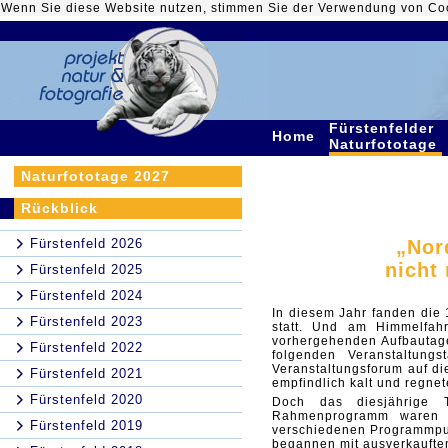
Wenn Sie diese Website nutzen, stimmen Sie der Verwendung von Co
Fürstenfelder
Home
Naturfototage
Naturfototage 2027
Rückblick
Fürstenfeld 2026
„Nor
nicht
Fürstenfeld 2025
Fürstenfeld 2024
In diesem Jahr fanden die 1
Fürstenfeld 2023
statt. Und am Himmelfah
vorhergehenden Aufbautage
Fürstenfeld 2022
folgenden Veranstaltung
Veranstaltungsforum auf die
Fürstenfeld 2021
empfindlich kalt und regnet
Fürstenfeld 2020
Doch das diesjährige 
Rahmenprogramm waren s
Fürstenfeld 2019
verschiedenen Programmpun
begannen mit ausverkaufte