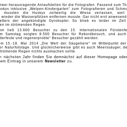
 zwei herausragende Anlaufstellen für die Fotografen. Passend zum T
skys inklusive „Welpen-Kindergarten“ zum Fotografieren und Schm
 mussten die Huskys zeitweilig die Wiese verlassen, weil
 wieder die Wasserpfützen entfernen musste. Gar nicht erst anwesend
tters der angekündigte Gyrokopter. So blieb es leider im Zelt
oten im strömenden Regen.
amm ließ 13.600 Besucher zu den 15. Internationalen Fürstenfe
 Am Samstag sorgten 8.500 Besucher für Rekordbesuch, und auc
tterfeste und regenerprobte“ Besucher gezählt werden.
om 15.-18. Mai 2014 „Die Welt der Säugetiere" im Mittelpunkt der
der Naturfototage. Und glücklicherweise gibt es auch Meerssäuger, d
 strömende Regen nichts ausmachen sollte.
um nächsten Jahr finden Sie demnächst auf dieser Homepage oder
nem Eintrag in unserem
Newsletter
zu.