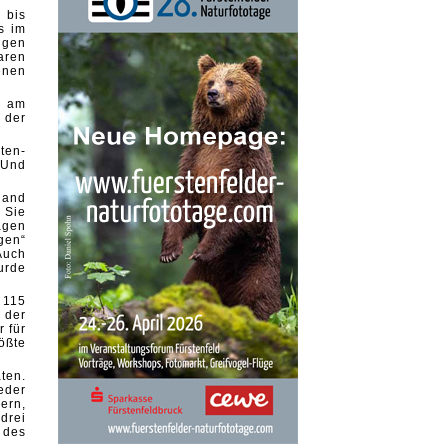
 bis
s im
igen
aren
enen
n am
 der
ten-
 Und
land
 Sie
ägen
gen“
Auch
urde
 115
 der
 für
ößte
ten.
eder
ern,
drei
 des