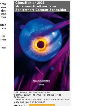
Glanzlichter 2026
hema
Mit einem Grußwort von
usen
Schirmherr Carsten Schneider
 der
 war
 bei
lder
h am
 16.
enen
 wir
168 Seiten, 86 Gewinnerbilder
Format 21x30, hochwertig produziertes
Softcover
Texte zu den Gewinnern und Kommentare der
Jury nun auch in Englisch