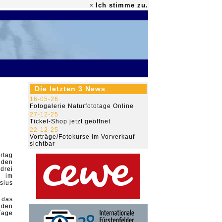
Ich stimme zu.
×
79.485.684
Die letzten 3 News
16-05-26
Fotogalerie Naturfototage Online
27-12-25
Ticket-Shop jetzt geöffnet
22-12-25
Vorträge/Fotokurse im Vorverkauf
sichtbar
rtag
iden
drei
s im
sius
 das
 den
Tage