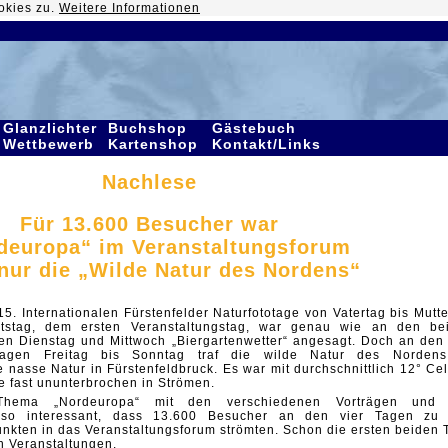
okies zu.
Weitere Informationen
Glanzlichter
Buchshop
Gästebuch
Wettbewerb
Kartenshop
Kontakt/Links
Nachlese
Für 13.600 Besucher war
deuropa“ im Veranstaltungsforum
 nur die „Wilde Natur des Nordens“
5. Internationalen Fürstenfelder Naturfototage von Vatertag bis Mutte
rtstag, dem ersten Veranstaltungstag, war genau wie an den be
n Dienstag und Mittwoch „Biergartenwetter“ angesagt. Doch an den 
stagen Freitag bis Sonntag traf die wilde Natur des Norden
 nasse Natur in Fürstenfeldbruck. Es war mit durchschnittlich 12° Cel
e fast ununterbrochen in Strömen.
Thema „Nordeuropa“ mit den verschiedenen Vorträgen und
o interessant, dass 13.600 Besucher an den vier Tagen zu
kten in das Veranstaltungsforum strömten. Schon die ersten beiden 
n Veranstaltungen.