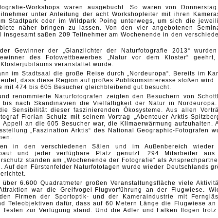
otografie-Workshops waren ausgebucht. So waren von Donnerstag
lnehmer unter Anleitung der acht Workshopleiter mit ihren Kamera
, im Stadtpark oder im Wildpark Poing unterwegs, um sich die jeweil
ebiete näher bringen zu lassen. Von den vier angebotenen Semin
d insgesamt saßen 209 Teilnehmer am Wochenende in den verschied
er Gewinner der „Glanzlichter der Naturfotografie 2013“ wurde
ewinner des Fotowettbewerbes „Natur vor dem Kloster“ geehrt,
Klosterjubiläums veranstaltet wurde.
 im Stadtsaal die große Reise durch „Nordeuropa“. Bereits im Kar
deutet, dass diese Region auf großes Publikumsinteresse stoßen wird.
e mit 474 bis 605 Besucher gleichbleibend gut besucht.
und renommierte Naturfotografen zeigten den Besuchern von Schott
s bis nach Skandinavien die Vielfältigkeit der Natur in Nordeuropa.
die Sensibilität dieser faszinierenden Ökosysteme. Aus allen Vortr
otograf Florian Schulz mit seinem Vortrag „Abenteuer Arktis-Spitzber
in Appell an die 605 Besucher war, die Klimaerwärmung aufzuhalten. 
stellung „Faszination Arktis“ des National Geographic-Fotografen w
hen.
rden in den verschiedenen Sälen und im Außenbereich wieder
ebaut und jeder verfügbare Platz genutzt. 294 Mitarbeiter aus
urschutz standen am „Wochenende der Fotografie“ als Ansprechpartner
. Auf den Fürstenfelder Naturfototagen wurde wieder Deutschlands gr
richtet.
 über 6.600 Quadratmeter großen Veranstaltungsfläche viele Aktivitä
ttraktion war die Greifvogel-Flugvorführung an der Flugwiese. Wi
nden Firmen der Sportoptik- und der Kameraindustrie mit Ferngläs
d Teleobjektiven dafür, dass auf 60 Metern Länge die Flugwiese an 
Testen zur Verfügung stand. Und die Adler und Falken flogen trotz