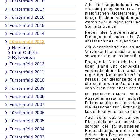
Fürstenfeld 2018
Alle fünf angebotenen F
Fürstenfeld 2017
Samstag insgesamt 104 Tei
historischen Klosterareal
Fürstenfeld 2016
fotografischen Aufgabeng
waren zwei ausgebucht un
Fürstenfeld 2015
Seminarräumen.
Neben der Siegerehrung d
Fürstenfeld 2014
Freitagabend auch die G
anlässlich des 750jährigen 
Fürstenfeld 2013
Am Wochenende gab es dann
Nachlese
Vorverkauf hatte sich ange
Foto-Galerie
so waren die sechs Vorträg
Referenten
Engagierte Naturschützer 
Fürstenfeld 2012
über Island und der Arkti
verdeutlichten aber auch 
Fürstenfeld 2011
ragte der Naturschützer/-f
heraus, der gleichzeitig e
Fürstenfeld 2010
die sehenswerte Sonderaus
Fürstenfeld 2009
von vielen Besuchern gese
Im Natur-Foto-Markt wu
Fürstenfeld 2008
Ausstellungsstände aufg
Fotoindustrie und dem Nat
Fürstenfeld 2007
die Besucher zur Verfügung
kostenlose Fotomesse ausge
Fürstenfeld 2006
Auch sonst gab es auf der
Fürstenfeld 2005
Die publikumswirksamste A
sorgten die 15 ausstelle
Fürstenfeld 2004
Beobachtungsfernrohren un
Seiten den Besuchern zum 
Fürstenfeld 2003
strömenden Regens.