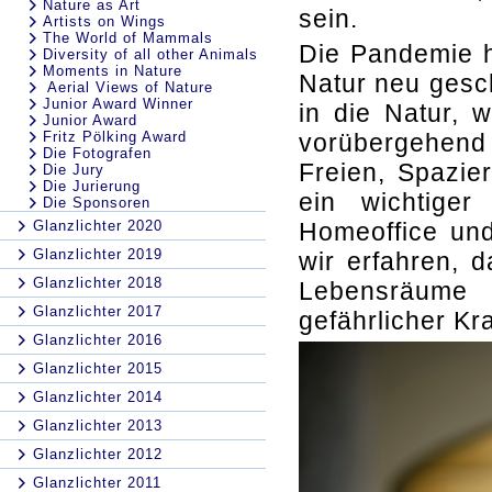
Nature as Art
sein.
Artists on Wings
The World of Mammals
Die Pandemie h
Diversity of all other Animals
Moments in Nature
Natur neu gesc
Aerial Views of Nature
Junior Award Winner
in die Natur, 
Junior Award
Fritz Pölking Award
vorübergehend 
Die Fotografen
Freien, Spazi
Die Jury
Die Jurierung
ein wichtiger
Die Sponsoren
Glanzlichter 2020
Homeoffice und
Glanzlichter 2019
wir erfahren, 
Glanzlichter 2018
Lebensräume
Glanzlichter 2017
gefährlicher Kr
Glanzlichter 2016
Glanzlichter 2015
Glanzlichter 2014
Glanzlichter 2013
Glanzlichter 2012
Glanzlichter 2011