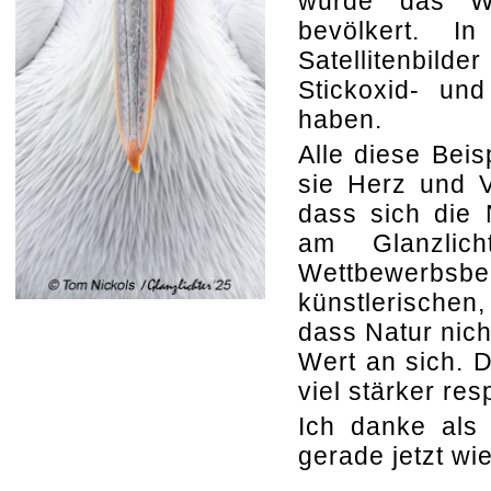
wurde das W
bevölkert. I
Satellitenbilde
Stickoxid- un
haben.
Alle diese Beis
sie Herz und V
dass sich die 
am Glanzlich
Wettbewerbs
künstlerischen
dass Natur nich
Wert an sich. 
viel stärker re
Ich danke als 
gerade jetzt wi