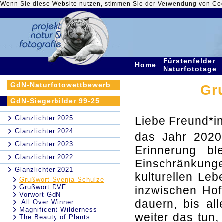
Wenn Sie diese Website nutzen, stimmen Sie der Verwendung von Co
Fürstenfelder
Home
Naturfototage
GdN-Naturfotowettbewerb
Gr
GdN-Siegerbilder 99-25
Glanzlichter 2025
Liebe Freund*in
Glanzlichter 2024
das Jahr 2020
Glanzlichter 2023
Erinnerung b
Glanzlichter 2022
Einschränkunge
Glanzlichter 2021
kulturellen Le
Grußwort Svenja Schulze
Grußwort DVF
inzwischen Hof
Vorwort GdN
dauern, bis al
All Over Winner
Magnificent Wilderness
weiter das tun,
The Beauty of Plants