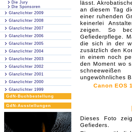
lässt. Akrobatisc
Die Jury
Die Sponsoren
an diesem Tag d
Glanzlichter 2009
einer ruhenden G
Glanzlichter 2008
keinerlei Anstalt
Glanzlichter 2007
zeigen. So be
Gefiederpflege. M
Glanzlichter 2006
die sich in der w
Glanzlichter 2005
zusätzlich den Ko
Glanzlichter 2004
in einem noch per
Glanzlichter 2003
den Moment wo si
Glanzlichter 2002
schneeweißen 
Glanzlichter 2001
ungewöhnliches Bi
Glanzlichter 2000
Canon EOS 1 
Glanzlichter 1999
GdN-Buchbestellung
GdN-Ausstellungen
Dieses Foto zei
Gefieders.